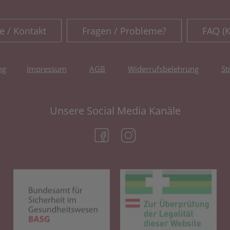
e / Kontakt
Fragen / Probleme?
FAQ (
ng
Impressum
AGB
Widerrufsbelehrung
St
Unsere Social Media Kanäle
(öffnet in neuem Tab)
(öffnet in neuem Tab)
(öffnet in neuem Tab)
(öf