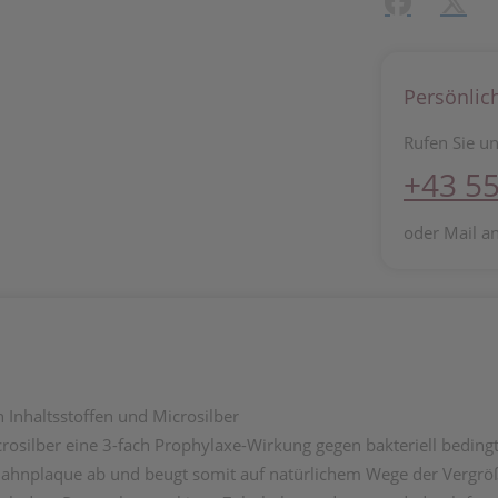
Facebook
X (#[c
Persönlic
Rufen Sie un
+43 55
oder Mail a
Inhaltsstoffen und Microsilber
osilber eine 3-fach Prophylaxe-Wirkung gegen bakteriell bedingte
 Zahnplaque ab und beugt somit auf natürlichem Wege der Vergrö