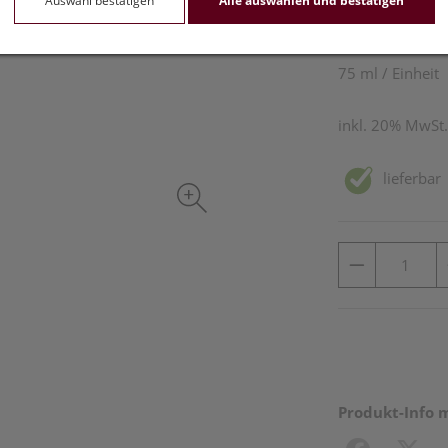
Auswahl bestätigen
Alle auswählen und bestätigen
12,90 E
75 ml / Einheit
inkl. 20% MwSt.
lieferbar
Produkt-Info 