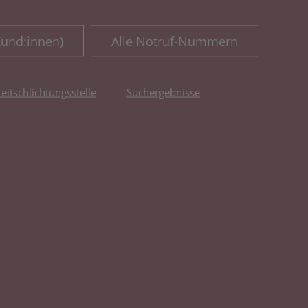
Kund:innen)
Alle Notruf-Nummern
reitschlichtungsstelle
Suchergebnisse
fnet in neuem Tab)