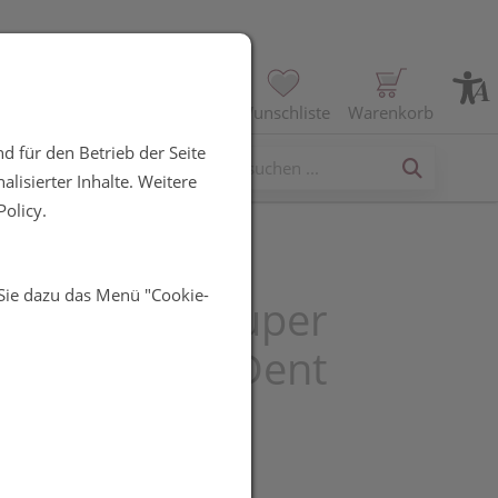
Profil
Wunschliste
Warenkorb
d für den Betrieb der Seite
erses
lisierter Inhalte. Weitere
olicy.
 Sie dazu das Menü "Cookie-
aste Agwa Super
 Zahncreme Dent
silber 75ml