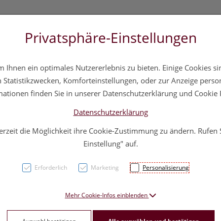
Privatsphäre-Einstellungen
3 5572 20 11 20
Über uns
Infos
Service
Ihnen ein optimales Nutzererlebnis zu bieten. Einige Cookies sin
a
Hautpflege
Familie
Nahrungsergänzung
Div
Statistikzwecken, Komforteinstellungen, oder zur Anzeige persona
mationen finden Sie in unserer Datenschutzerklärung und Cookie P
Datenschutzerklärung
erzeit die Möglichkeit ihre Cookie-Zustimmung zu ändern. Rufen
Zahnp
Einstellung" auf.
Clean
Erforderlich
Marketing
Personalisierung
Micro
Mehr Cookie-Infos einblenden
PZN: 4738576