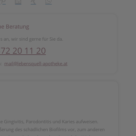
reator\plugin\share\core\structs\SocialSharingServiceSettings]:fo
Pinterest
LinkedIn
Xing
WhatsApp (#[creator\plugin\share\core\st
he Beratung
s an, wir sind gerne für Sie da.
72 20 11 20
n:
mail@lebensquell-apotheke.at
 Gingivitis, Parodontitis und Karies aufweisen.
ßerung des schädlichen Biofilms vor, zum anderen