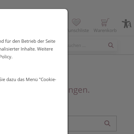
Profil
Wunschliste
Warenkorb
d für den Betrieb der Seite
erses
lisierter Inhalte. Weitere
olicy.
 Sie dazu das Menü "Cookie-
sekten und Schädlingen.