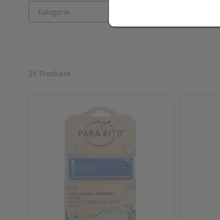
Kategorie
Kategorie
Desinfektionsmittel
26 Produkte
Gifte und Lockmittel (Insektenschutz)
Schädlingsbekämpfung