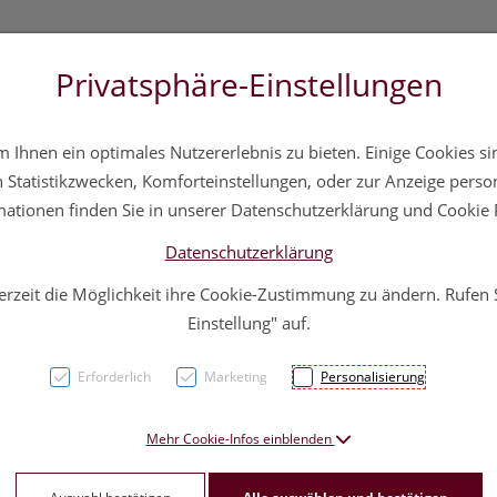
Privatsphäre-Einstellungen
3 5572 20 11 20
Über uns
Infos
Service
Ihnen ein optimales Nutzererlebnis zu bieten. Einige Cookies sin
a
Hautpflege
Familie
Nahrungsergänzung
Div
Statistikzwecken, Komforteinstellungen, oder zur Anzeige persona
mationen finden Sie in unserer Datenschutzerklärung und Cookie P
Datenschutzerklärung
Schädlingsbekämpfung
erzeit die Möglichkeit ihre Cookie-Zustimmung zu ändern. Rufen
Ihr Zuhause vor unerwünschten In
Einstellung" auf.
Erforderlich
Marketing
Personalisierung
Mehr Cookie-Infos einblenden