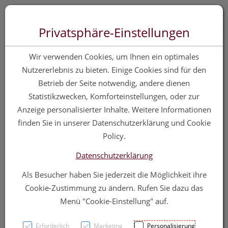
Zum “Inhalt dieser Seite” springen [AK + 0]
Zum Menü “Produkte” springen [AK + 1]
Zum Menü “Über uns / Service” springen [AK + 2]
Zu “Shop-Menüs” springen [AK + 3]
Zum "Barrierefreiheits-Menü" springen [AK + 4]
Zu den “Fusszeilen-Informationen” springen [AK + 5]
Toggle 
Produktsuche
Privatsphäre-Einstellungen
24h Apotheken-Notruf:
Wir verwenden Cookies, um Ihnen ein optimales
Ihre zuverlässige Hilfe
Nutzererlebnis zu bieten. Einige Cookies sind für den
Betrieb der Seite notwendig, andere dienen
rund um die Uhr
Statistikzwecken, Komforteinstellungen, oder zur
Anzeige personalisierter Inhalte. Weitere Informationen
finden Sie in unserer Datenschutzerklärung und Cookie
Policy.
Nutzen Sie den
kostenlosen Apotheken-Notruf 1455
in
ganz Österreich für schnelle und kompetente Auskunft zu
Datenschutzerklärung
Arzneimitteln, ihrer richtigen Einnahme sowie möglichen
Als Besucher haben Sie jederzeit die Möglichkeit ihre
Wechselwirkungen. Unsere Hotline verbindet Sie direkt mit
Cookie-Zustimmung zu ändern. Rufen Sie dazu das
einer diensthabenden Apotheke, die Ihnen auf Wunsch
Menü "Cookie-Einstellung" auf.
auch die nächstgelegene geöffnete Apotheke nennt und bei
Bedarf eine Wegbeschreibung liefert.
Erforderlich
Marketing
Personalisierung