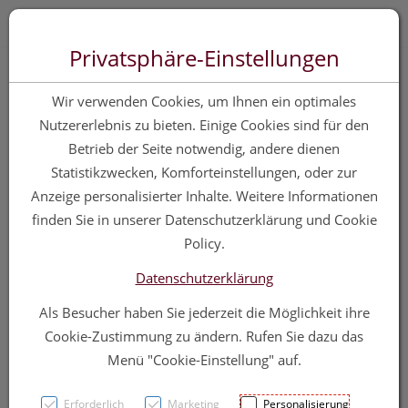
Zum “Inhalt dieser Seite” springen [AK + 0]
Zum Menü “Produkte” springen [AK + 1]
Zum Menü “Über uns / Service” springen [AK + 2]
Zu “Shop-Menüs” springen [AK + 3]
Zum "Barrierefreiheits-Menü" springen [AK + 4]
Zu den “Fusszeilen-Informationen” springen [AK + 5]
Toggle 
Produktsuche
Privatsphäre-Einstellungen
3M™ 9320D+
Wir verwenden Cookies, um Ihnen ein optimales
Aura™ Einweg-
Nutzererlebnis zu bieten. Einige Cookies sind für den
Betrieb der Seite notwendig, andere dienen
Partikel-
Statistikzwecken, Komforteinstellungen, oder zur
Atemschutzmaske,
Anzeige personalisierter Inhalte. Weitere Informationen
finden Sie in unserer Datenschutzerklärung und Cookie
FFP2, ohne Ventil,
Policy.
3/Packung
Datenschutzerklärung
Als Besucher haben Sie jederzeit die Möglichkeit ihre
PZN: 5628855
Cookie-Zustimmung zu ändern. Rufen Sie dazu das
Menü "Cookie-Einstellung" auf.
Erforderlich
Marketing
Personalisierung