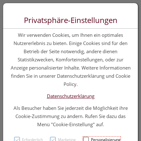
Zum “Inhalt dieser Seite” springen [AK + 0]
Zum Menü “Produkte” springen [AK + 1]
Zum Menü “Über uns / Service” springen [AK + 2]
Zu “Shop-Menüs” springen [AK + 3]
Zum "Barrierefreiheits-Menü" springen [AK + 4]
Zu den “Fusszeilen-Informationen” springen [AK + 5]
Toggle 
Produktsuche
Privatsphäre-Einstellungen
Wundverband
Wir verwenden Cookies, um Ihnen ein optimales
Cutiplast Steril 25x
Nutzererlebnis zu bieten. Einige Cookies sind für den
Betrieb der Seite notwendig, andere dienen
10cm 1476 1st
Statistikzwecken, Komforteinstellungen, oder zur
Anzeige personalisierter Inhalte. Weitere Informationen
finden Sie in unserer Datenschutzerklärung und Cookie
PZN: 1352907
Policy.
Datenschutzerklärung
Als Besucher haben Sie jederzeit die Möglichkeit ihre
Cookie-Zustimmung zu ändern. Rufen Sie dazu das
Menü "Cookie-Einstellung" auf.
Erforderlich
Marketing
Personalisierung