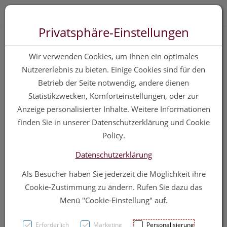
Zum “Inhalt dieser Seite” springen [AK + 0]
Zum Menü “Produkte” springen [AK + 1]
Zum Menü “Über uns / Service” springen [AK + 2]
Zu “Shop-Menüs” springen [AK + 3]
Zum "Barrierefreiheits-Menü" springen [AK + 4]
Zu den “Fusszeilen-Informationen” springen [AK + 5]
Toggle 
Produktsuche
Privatsphäre-Einstellungen
Wundauflagen
Wir verwenden Cookies, um Ihnen ein optimales
Melolite
Nutzererlebnis zu bieten. Einige Cookies sind für den
Betrieb der Seite notwendig, andere dienen
Nichthaftend Steril
Statistikzwecken, Komforteinstellungen, oder zur
5x 7,5cm 4811 1st
Anzeige personalisierter Inhalte. Weitere Informationen
finden Sie in unserer Datenschutzerklärung und Cookie
Policy.
PZN: 0793822
Datenschutzerklärung
Als Besucher haben Sie jederzeit die Möglichkeit ihre
Cookie-Zustimmung zu ändern. Rufen Sie dazu das
Menü "Cookie-Einstellung" auf.
Erforderlich
Marketing
Personalisierung