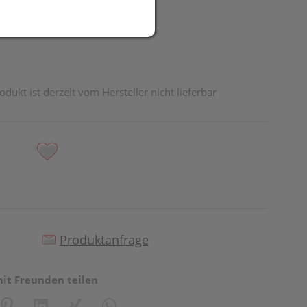
odukt ist derzeit vom Hersteller nicht lieferbar
Produktanfrage
mit Freunden teilen
reator\plugin\share\core\structs\SocialSharingServiceSettings]:fo
Pinterest
LinkedIn
Xing
WhatsApp (#[creator\plugin\share\core\st