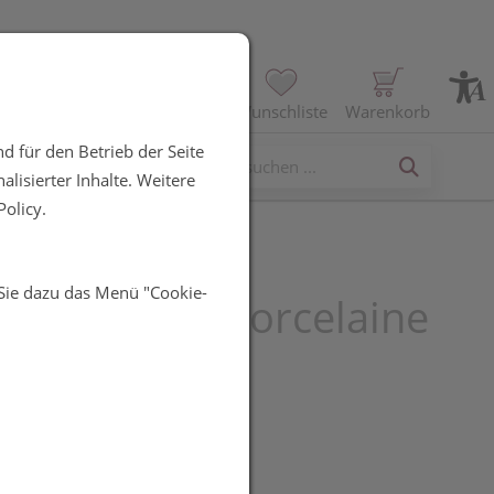
Profil
Wunschliste
Warenkorb
d für den Betrieb der Seite
erses
lisierter Inhalte. Weitere
olicy.
 Sie dazu das Menü "Cookie-
Nagellacke : Porcelaine
R