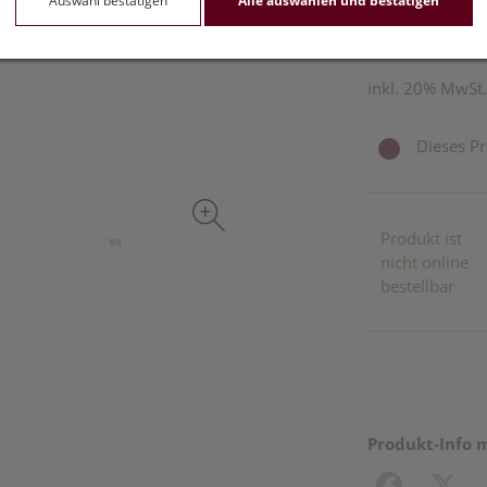
Auswahl bestätigen
Alle auswählen und bestätigen
4 ml / Einheit
inkl. 20% MwSt.
Dieses Pr
Produkt ist
nicht online
bestellbar
Produkt-Info 
Facebook
X (#[c