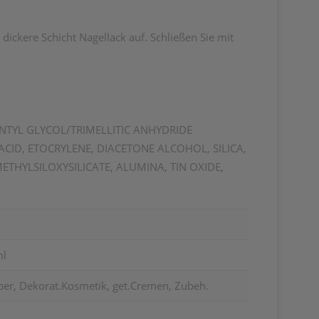
 dickere Schicht Nagellack auf. Schließen Sie mit
ENTYL GLYCOL/TRIMELLITIC ANHYDRIDE
ID, ETOCRYLENE, DIACETONE ALCOHOL, SILICA,
THYLSILOXYSILICATE, ALUMINA, TIN OXIDE,
ml
per, Dekorat.Kosmetik, get.Cremen, Zubeh.