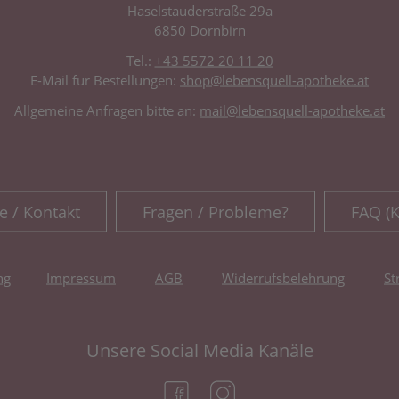
Haselstauderstraße 29a
6850 Dornbirn
Tel.:
+43 5572 20 11 20
E-Mail für Bestellungen:
shop@lebensquell-apotheke.at
Allgemeine Anfragen bitte an:
mail@lebensquell-apotheke.at
e / Kontakt
Fragen / Probleme?
FAQ (
ng
Impressum
AGB
Widerrufsbelehrung
St
Unsere Social Media Kanäle
(öffnet in neuem Tab)
(öffnet in neuem Tab)