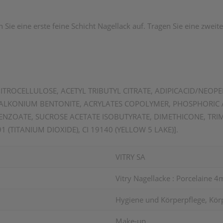
 Sie eine erste feine Schicht Nagellack auf. Tragen Sie eine zweite
 NITROCELLULOSE, ACETYL TRIBUTYL CITRATE, ADIPICACID/NEOP
ALKONIUM BENTONITE, ACRYLATES COPOLYMER, PHOSPHORIC AC
NZOATE, SUCROSE ACETATE ISOBUTYRATE, DIMETHICONE, TRIME
1 (TITANIUM DIOXIDE), CI 19140 (YELLOW 5 LAKE)].
VITRY SA
Vitry Nagellacke : Porcelaine 4
Hygiene und Körperpflege, Kör
Make-up