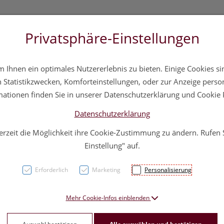
Privatsphäre-Einstellungen
3 5572 20 11 20
Über uns
Infos
Service
Ihnen ein optimales Nutzererlebnis zu bieten. Einige Cookies sin
a
Hautpflege
Familie
Nahrungsergänzung
Div
Statistikzwecken, Komforteinstellungen, oder zur Anzeige persona
mationen finden Sie in unserer Datenschutzerklärung und Cookie P
Datenschutzerklärung
erzeit die Möglichkeit ihre Cookie-Zustimmung zu ändern. Rufen
Vitry 
Einstellung" auf.
4ml
Erforderlich
Marketing
Personalisierung
PZN: 4629692
Mehr Cookie-Infos einblenden
7,60 EU