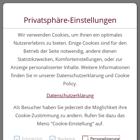
Zum “Inhalt dieser Seite” springen [AK + 0]
Zum Menü “Produkte” springen [AK + 1]
Zum Menü “Über uns / Service” springen [AK + 2]
Zu “Shop-Menüs” springen [AK + 3]
Zum "Barrierefreiheits-Menü" springen [AK + 4]
Zu den “Fusszeilen-Informationen” springen [AK + 5]
Toggle 
Produktsuche
Privatsphäre-Einstellungen
Veterinaerprodukte
Wir verwenden Cookies, um Ihnen ein optimales
Kieselgur 250g
Nutzererlebnis zu bieten. Einige Cookies sind für den
Betrieb der Seite notwendig, andere dienen
Statistikzwecken, Komforteinstellungen, oder zur
PZN: 4567502
Anzeige personalisierter Inhalte. Weitere Informationen
finden Sie in unserer Datenschutzerklärung und Cookie
Policy.
Datenschutzerklärung
Als Besucher haben Sie jederzeit die Möglichkeit ihre
Cookie-Zustimmung zu ändern. Rufen Sie dazu das
Menü "Cookie-Einstellung" auf.
Erforderlich
Marketing
Personalisierung