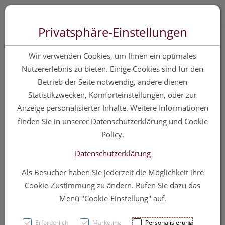
Zum “Inhalt dieser Seite” springen [AK + 0]
Zum Menü “Produkte” springen [AK + 1]
Zum Menü “Über uns / Service” springen [AK + 2]
Zu “Shop-Menüs” springen [AK + 3]
Zum "Barrierefreiheits-Menü" springen [AK + 4]
Zu den “Fusszeilen-Informationen” springen [AK + 5]
Toggle 
Produktsuche
Privatsphäre-Einstellungen
Venobene Salbe 100
Wir verwenden Cookies, um Ihnen ein optimales
g
Nutzererlebnis zu bieten. Einige Cookies sind für den
Betrieb der Seite notwendig, andere dienen
Statistikzwecken, Komforteinstellungen, oder zur
PZN: 0786762
Anzeige personalisierter Inhalte. Weitere Informationen
finden Sie in unserer Datenschutzerklärung und Cookie
Policy.
Datenschutzerklärung
Als Besucher haben Sie jederzeit die Möglichkeit ihre
Cookie-Zustimmung zu ändern. Rufen Sie dazu das
Menü "Cookie-Einstellung" auf.
Erforderlich
Marketing
Personalisierung