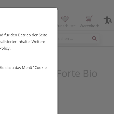
Profil
Wunschliste
Warenkorb
d für den Betrieb der Seite
erses
lisierter Inhalte. Weitere
olicy.
 Sie dazu das Menü "Cookie-
s Schlaf Gut Forte Bio
UR