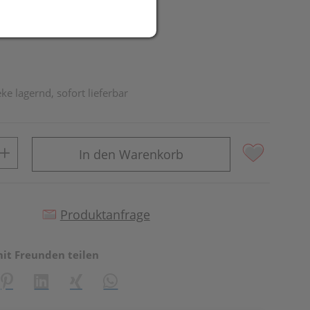
ke lagernd, sofort lieferbar
In den Warenkorb
Produktanfrage
mit Freunden teilen
reator\plugin\share\core\structs\SocialSharingServiceSettings]:fo
Pinterest
LinkedIn
Xing
WhatsApp (#[creator\plugin\share\core\st