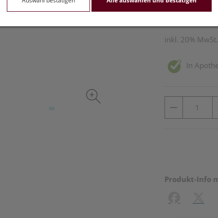
Auswahl bestätigen
Alle auswählen und bestätigen
5 ml / Einheit
inkl. 20% MwSt.
In Apothe
Produkt-Info 
Facebook
X (#[c