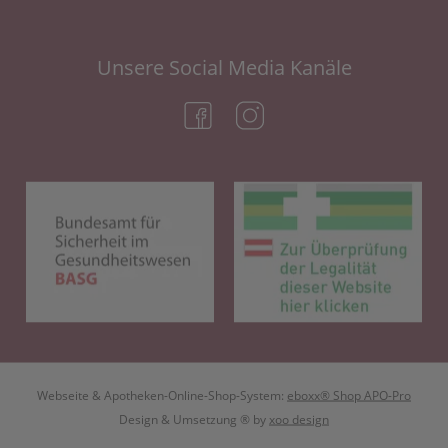
Unsere Social Media Kanäle
(öffnet in neuem Tab)
(öffnet in neuem Tab)
(öffnet in neuem Tab)
(öf
Webseite & Apotheken-Online-Shop-System:
eboxx® Shop APO-Pro
Design & Umsetzung
® by
xoo design