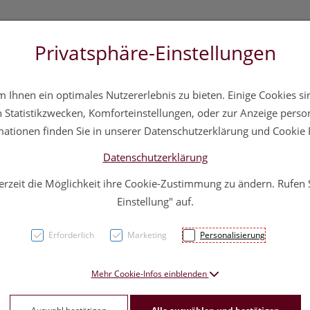
Privatsphäre-Einstellungen
 20 11 20
Über uns
Infos
Service
Ihnen ein optimales Nutzererlebnis zu bieten. Einige Cookies sin
a
Hautpflege
Familie
Nahrungsergänzung
Div
Statistikzwecken, Komforteinstellungen, oder zur Anzeige persona
mationen finden Sie in unserer Datenschutzerklärung und Cookie P
Datenschutzerklärung
erzeit die Möglichkeit ihre Cookie-Zustimmung zu ändern. Rufen
Taoasi
Einstellung" auf.
5ml
Erforderlich
Marketing
Personalisierung
PZN: 3177213
Mehr Cookie-Infos einblenden
10,50 E