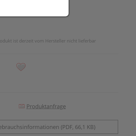
odukt ist derzeit vom Hersteller nicht lieferbar
Produktanfrage
ebrauchsinformationen (PDF, 66,1 KB)