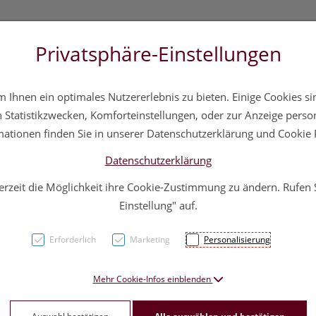
Privatsphäre-Einstellungen
3 5572 20 11 20
Über uns
Infos
Service
Ihnen ein optimales Nutzererlebnis zu bieten. Einige Cookies sin
a
Hautpflege
Familie
Nahrungsergänzung
Div
Statistikzwecken, Komforteinstellungen, oder zur Anzeige persona
mationen finden Sie in unserer Datenschutzerklärung und Cookie P
Datenschutzerklärung
erzeit die Möglichkeit ihre Cookie-Zustimmung zu ändern. Rufen
Tanno
Einstellung" auf.
Badek
Erforderlich
Marketing
Personalisierung
PZN: 0055455
Mehr Cookie-Infos einblenden
11,25 E