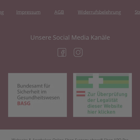
ng
Impressum
AGB
Widerrufsbelehrung
St
Unsere Social Media Kanäle
(öffnet in neuem Tab)
(öffnet in neuem Tab)
(öffnet in neuem Tab)
(öf
Webseite & Apotheken-Online-Shop-System:
eboxx® Shop APO-Pro