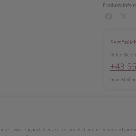
Produkt-Info 
Facebook
X (#[c
Persönlic
Rufen Sie un
+43 55
oder Mail a
ng schwer zugänglicher akut entzündlicher nässender und jucken