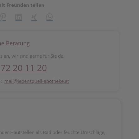
mit Freunden teilen
reator\plugin\share\core\structs\SocialSharingServiceSettings]:fo
Pinterest
LinkedIn
Xing
WhatsApp (#[creator\plugin\share\core\st
he Beratung
s an, wir sind gerne für Sie da.
72 20 11 20
n:
mail@lebensquell-apotheke.at
der Hautstellen als Bad oder feuchte Umschläge,