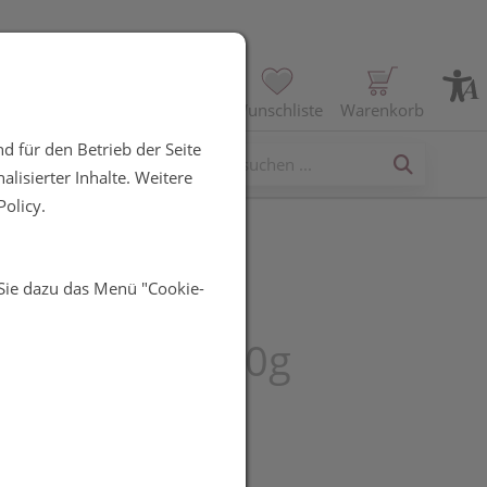
Profil
Wunschliste
Warenkorb
d für den Betrieb der Seite
erses
lisierter Inhalte. Weitere
olicy.
 Sie dazu das Menü "Cookie-
synt Flüssig
onzentrat 100g
UR