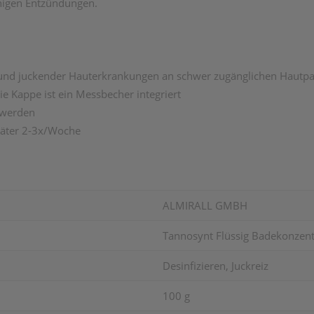
chigen Entzündungen.
und juckender Hauterkrankungen an schwer zugänglichen Hautpart
e Kappe ist ein Messbecher integriert
 werden
später 2-3x/Woche
ALMIRALL GMBH
Tannosynt Flüssig Badekonzent
Desinfizieren, Juckreiz
100 g