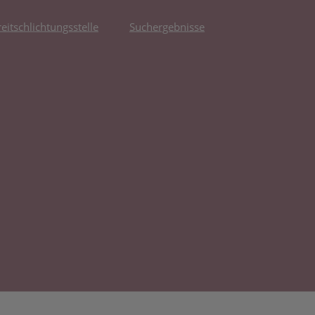
reitschlichtungsstelle
Suchergebnisse
fnet in neuem Tab)