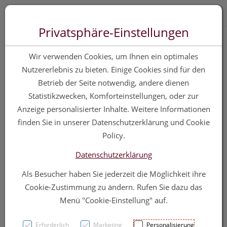
Zum “Inhalt dieser Seite” springen [AK + 0]
Zum Menü “Produkte” springen [AK + 1]
Zum Menü “Über uns / Service” springen [AK + 2]
Zu “Shop-Menüs” springen [AK + 3]
Zum "Barrierefreiheits-Menü" springen [AK + 4]
Zu den “Fusszeilen-Informationen” springen [AK + 5]
Toggle 
Produktsuche
Privatsphäre-Einstellungen
Stuetzstruempfe
Wir verwenden Cookies, um Ihnen ein optimales
Compressana
Nutzererlebnis zu bieten. Einige Cookies sind für den
Betrieb der Seite notwendig, andere dienen
Calypso
Statistikzwecken, Komforteinstellungen, oder zur
Knie/stuetzklasse Ii
Anzeige personalisierter Inhalte. Weitere Informationen
finden Sie in unserer Datenschutzerklärung und Cookie
Silk 70 Gr Iii/m 7015
Policy.
2st
Datenschutzerklärung
Als Besucher haben Sie jederzeit die Möglichkeit ihre
PZN: 4763077
Cookie-Zustimmung zu ändern. Rufen Sie dazu das
Menü "Cookie-Einstellung" auf.
Erforderlich
Marketing
Personalisierung