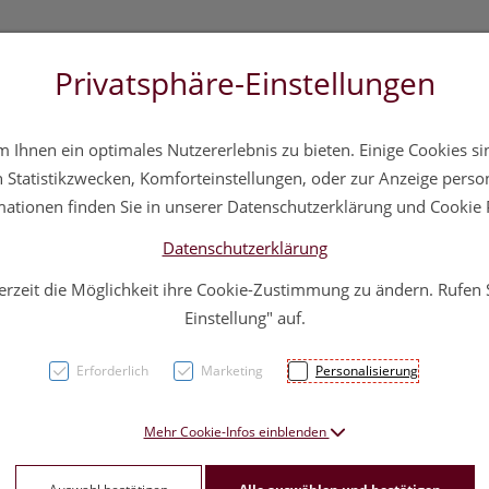
Privatsphäre-Einstellungen
3 5572 20 11 20
Über uns
Infos
Service
Ihnen ein optimales Nutzererlebnis zu bieten. Einige Cookies sin
a
Hautpflege
Familie
Nahrungsergänzung
Div
Statistikzwecken, Komforteinstellungen, oder zur Anzeige persona
mationen finden Sie in unserer Datenschutzerklärung und Cookie P
Datenschutzerklärung
erzeit die Möglichkeit ihre Cookie-Zustimmung zu ändern. Rufen
Sprun
Einstellung" auf.
Sanis
Erforderlich
Marketing
Personalisierung
PZN: 1617116
Mehr Cookie-Infos einblenden
8,95 EU