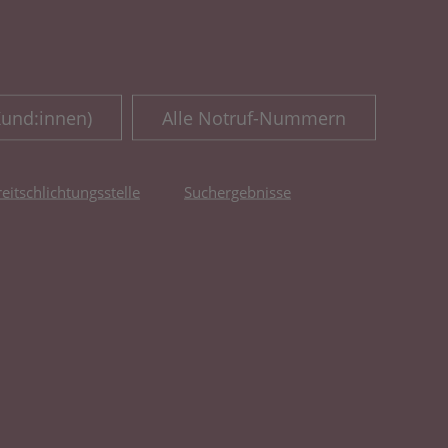
Kund:innen)
Alle Notruf-Nummern
reitschlichtungsstelle
Suchergebnisse
fnet in neuem Tab)