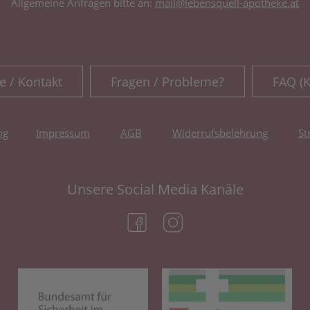
Allgemeine Anfragen bitte an:
mail@lebensquell-apotheke.at
e / Kontakt
Fragen / Probleme?
FAQ (
ng
Impressum
AGB
Widerrufsbelehrung
St
Unsere Social Media Kanäle
(öffnet in neuem Tab)
(öffnet in neuem Tab)
(öffnet in neuem Tab)
(öf