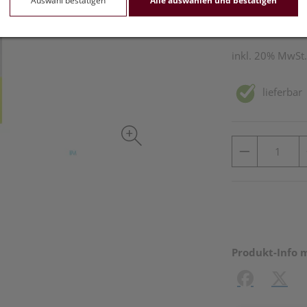
Auswahl bestätigen
Alle auswählen und bestätigen
1 Stk. / Einheit
inkl. 20% MwSt.
lieferbar
Produkt-Info 
Facebook
X (#[c