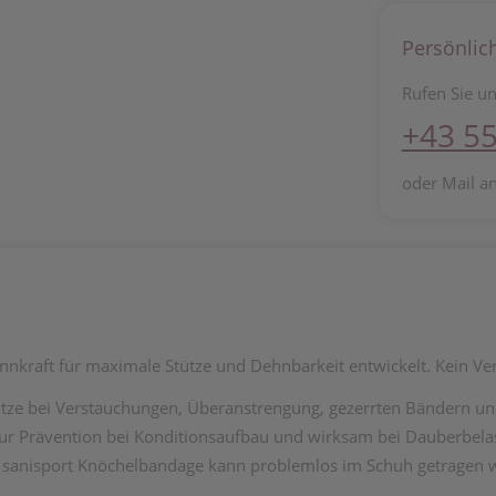
Persönlic
Rufen Sie un
+43 55
oder Mail a
nkraft für maximale Stütze und Dehnbarkeit entwickelt. Kein Ver
ütze bei Verstauchungen, Überanstrengung, gezerrten Bändern u
zur Prävention bei Konditionsaufbau und wirksam bei Dauberbela
ie sanisport Knöchelbandage kann problemlos im Schuh getragen 