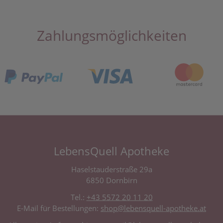
Zahlungsmöglichkeiten
LebensQuell Apotheke
Haselstauderstraße 29a
6850 Dornbirn
Tel.:
+43 5572 20 11 20
E-Mail für Bestellungen:
shop@lebensquell-apotheke.at