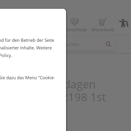
Profil
Wunschliste
Warenkorb
d für den Betrieb der Seite
erses
lisierter Inhalte. Weitere
olicy.
 Sie dazu das Menü "Cookie-
ggelenksbandagen
port M Nr 222198 1st
R