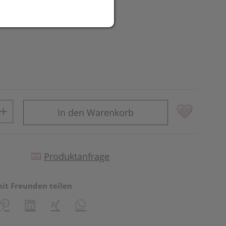
In den Warenkorb
Produktanfrage
mit Freunden teilen
reator\plugin\share\core\structs\SocialSharingServiceSettings]:fo
Pinterest
LinkedIn
Xing
WhatsApp (#[creator\plugin\share\core\st