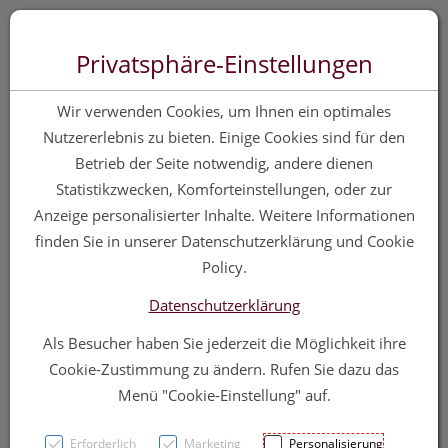
Zum “Inhalt dieser Seite” springen [AK + 0]
Zum Menü “Produkte” springen [AK + 1]
Zum Menü “Über uns / Service” springen [AK + 2]
Zu “Shop-Menüs” springen [AK + 3]
Zum "Barrierefreiheits-Menü" springen [AK + 4]
Zu den “Fusszeilen-Informationen” springen [AK + 5]
Toggle 
Produktsuche
Privatsphäre-Einstellungen
Sonnenprodukte
Wir verwenden Cookies, um Ihnen ein optimales
Vichy Ideal Soleil
Nutzererlebnis zu bieten. Einige Cookies sind für den
Betrieb der Seite notwendig, andere dienen
Anti-age Creme
Statistikzwecken, Komforteinstellungen, oder zur
Lsf50 50ml
Anzeige personalisierter Inhalte. Weitere Informationen
finden Sie in unserer Datenschutzerklärung und Cookie
Policy.
PZN: 4802647
Datenschutzerklärung
Als Besucher haben Sie jederzeit die Möglichkeit ihre
Cookie-Zustimmung zu ändern. Rufen Sie dazu das
Menü "Cookie-Einstellung" auf.
Erforderlich
Marketing
Personalisierung