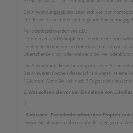
Arzneispezialität. Die Homöopathie versteht sich als
Die Anwendungsgebiete leiten sich von den homöopat
Für dieses Arzneimittel sind folgende Anwendungsgeb
Periodenbeschwerden wie z.B.:
- Schmerzen und Krämpfe im Unterleib vor oder wäh
- ziehende Schmerzen im Unterbauch mit Ausstrahlun
Oberschenkeln vor oder während der Periodenblutu
Die Anwendung dieses homöopathischen Arzneimittel
Bei schweren Formen dieser Erkrankungen ist eine kl
12 Jahren. Wenn Sie sich nach 3 Tagen nicht besser od
2. Was sollten Sie vor der Einnahme von „Simi
2
„Similasan“ Periodenbeschwerden Tropfen zum
- wenn Sie allergisch (überempfindlich) gegen die Wir