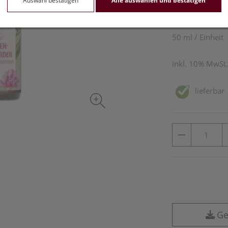
Auswahl bestätigen
Alle auswählen und bestätigen
19,90 E
50 ml / Einheit
inkl. 10% MwSt.
lieferbar
Ge