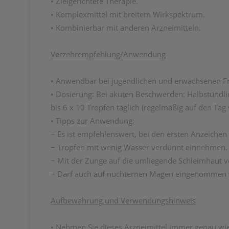
• Zielgerichtete Therapie.
• Komplexmittel mit breitem Wirkspektrum.
• Kombinierbar mit anderen Arzneimitteln.
Verzehrempfehlung/Anwendung
• Anwendbar bei jugendlichen und erwachsenen Fr
• Dosierung: Bei akuten Beschwerden: Halbstündl
bis 6 x 10 Tropfen täglich (regelmäßig auf den Tag
• Tipps zur Anwendung:
− Es ist empfehlenswert, bei den ersten Anzeich
− Tropfen mit wenig Wasser verdünnt einnehmen.
− Mit der Zunge auf die umliegende Schleimhaut ve
− Darf auch auf nüchternen Magen eingenommen
Aufbewahrung und Verwendungshinweis
• Nehmen Sie dieses Arzneimittel immer genau wie