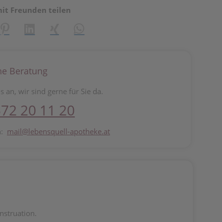
mit Freunden teilen
reator\plugin\share\core\structs\SocialSharingServiceSettings]:fo
Pinterest
LinkedIn
Xing
WhatsApp (#[creator\plugin\share\core\st
he Beratung
s an, wir sind gerne für Sie da.
72 20 11 20
n:
mail@lebensquell-apotheke.at
nstruation.