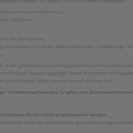
 Regulationstherapie bei akuten und chronischen Erkrankungen.
hischen Arzneimittelbildern ab.
iete zugelassen:
rend der Menstruation,
g zum Rücken zur Zeit der Menstruation oder - krampfartige, h
ng
s in den genannten Anwendungsgebieten beruht ausschließlich 
inisch belegte Therapie angezeigt. Dieses Arzneimittel wird ang
er gar schlechter fühlen, wenden Sie sich an Ihren Arzt.
lasan“ Periodenbeschwerden Tropfen zum Einnehmen beacht
 Einnehmen dürfen nicht eingenommen werden,
kstoffe oder einen der in Abschnitt 6. genannten sonstigen Bestand