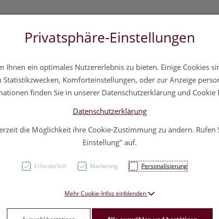
Privatsphäre-Einstellungen
 20 11 20
Über uns
Infos
Service
Ihnen ein optimales Nutzererlebnis zu bieten. Einige Cookies sin
a
Hautpflege
Familie
Nahrungsergänzung
Div
Statistikzwecken, Komforteinstellungen, oder zur Anzeige persona
mationen finden Sie in unserer Datenschutzerklärung und Cookie P
Datenschutzerklärung
erzeit die Möglichkeit ihre Cookie-Zustimmung zu ändern. Rufen
„Simil
Einstellung" auf.
Perio
Erforderlich
Marketing
Personalisierung
Tropf
Mehr Cookie-Infos einblenden
PZN: 0752326