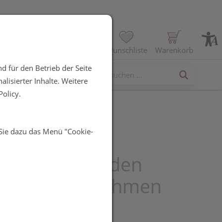
Profil
Wunschliste
Warenkorb
d für den Betrieb der Seite
erses
lisierter Inhalte. Weitere
olicy.
 Sie dazu das Menü "Cookie-
asan“
denbeschwerden
en zum Einnehmen