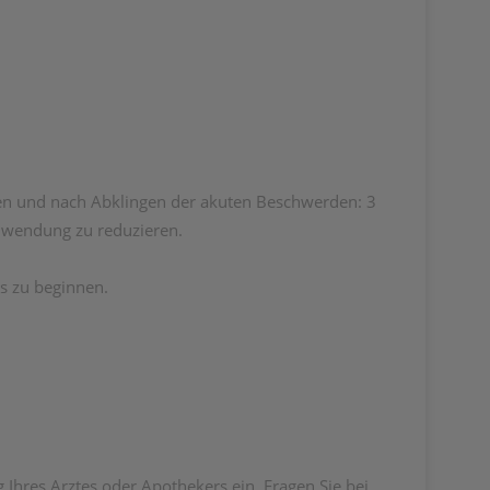
den und nach Abklingen der akuten Beschwerden: 3
 Anwendung zu reduzieren.
s zu beginnen.
hres Arztes oder Apothekers ein. Fragen Sie bei