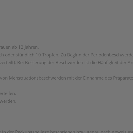
auen ab 12 Jahren.
ich oder stündlich 10 Tropfen. Zu Beginn der Periodenbeschwer
 verteilt). Bei Besserung der Beschwerden ist die Häufigkeit der
en von Menstruationsbeschwerden mit der Einnahme des Präparate
rteilen.
 werden.
 in der Packungsbeilage beschrieben bzw. genau nach Anweisung I