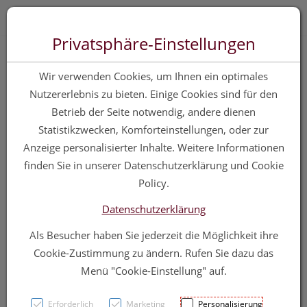
Zum “Inhalt dieser Seite” springen [AK + 0]
Zum Menü “Produkte” springen [AK + 1]
Zum Menü “Über uns / Service” springen [AK + 2]
Zu “Shop-Menüs” springen [AK + 3]
Zum "Barrierefreiheits-Menü" springen [AK + 4]
Zu den “Fusszeilen-Informationen” springen [AK + 5]
Toggle 
Produktsuche
Privatsphäre-Einstellungen
Shampoon
Wir verwenden Cookies, um Ihnen ein optimales
Vichy/dercos
Nutzererlebnis zu bieten. Einige Cookies sind für den
Betrieb der Seite notwendig, andere dienen
Micropeel 200ml
Statistikzwecken, Komforteinstellungen, oder zur
Anzeige personalisierter Inhalte. Weitere Informationen
finden Sie in unserer Datenschutzerklärung und Cookie
PZN: 4733604
Policy.
Datenschutzerklärung
Als Besucher haben Sie jederzeit die Möglichkeit ihre
Cookie-Zustimmung zu ändern. Rufen Sie dazu das
Menü "Cookie-Einstellung" auf.
Erforderlich
Marketing
Personalisierung