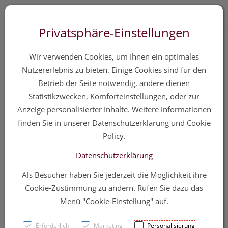
Zum “Inhalt dieser Seite” springen [AK + 0]
Zum Menü “Produkte” springen [AK + 1]
Zum Menü “Über uns / Service” springen [AK + 2]
Zu “Shop-Menüs” springen [AK + 3]
Zum "Barrierefreiheits-Menü" springen [AK + 4]
Zu den “Fusszeilen-Informationen” springen [AK + 5]
Toggle 
Produktsuche
Privatsphäre-Einstellungen
Sebexol Creme-lotio
Wir verwenden Cookies, um Ihnen ein optimales
500ml
Nutzererlebnis zu bieten. Einige Cookies sind für den
Betrieb der Seite notwendig, andere dienen
Statistikzwecken, Komforteinstellungen, oder zur
PZN: 1758236
Anzeige personalisierter Inhalte. Weitere Informationen
finden Sie in unserer Datenschutzerklärung und Cookie
Policy.
Datenschutzerklärung
Als Besucher haben Sie jederzeit die Möglichkeit ihre
Cookie-Zustimmung zu ändern. Rufen Sie dazu das
Menü "Cookie-Einstellung" auf.
Erforderlich
Marketing
Personalisierung