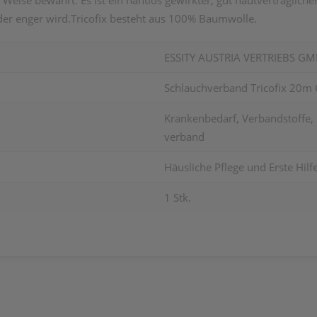
Weise bewährt. Es ist ein nahtlos gewirkter, gut hautverträgliche
der enger wird.Tricofix besteht aus 100% Baumwolle.
ESSITY AUSTRIA VERTRIEBS G
Schlauchverband Tricofix 20m 
Krankenbedarf, Verbandstoffe,
verband
Häusliche Pflege und Erste Hilf
1 Stk.