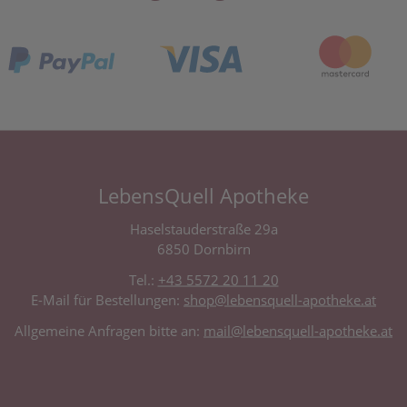
LebensQuell Apotheke
Haselstauderstraße 29a
6850 Dornbirn
Tel.:
+43 5572 20 11 20
E-Mail für Bestellungen:
shop@lebensquell-apotheke.at
Allgemeine Anfragen bitte an:
mail@lebensquell-apotheke.at