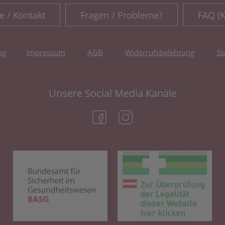
e / Kontakt
Fragen / Probleme?
FAQ (
ng
Impressum
AGB
Widerrufsbelehrung
St
Unsere Social Media Kanäle
(öffnet in neuem Tab)
(öffnet in neuem Tab)
(öffnet in neuem Tab)
(öf