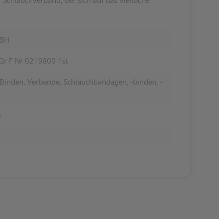
r Schlauchverband, der sich auf das Vielfache
MBH
Gr F Nr 0219800 1st
 Binden, Verbände, Schlauchbandagen, -binden, -
e