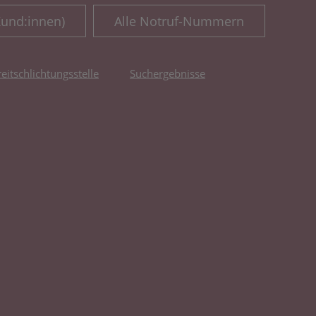
Kund:innen)
Alle Notruf-Nummern
reitschlichtungsstelle
Suchergebnisse
fnet in neuem Tab)