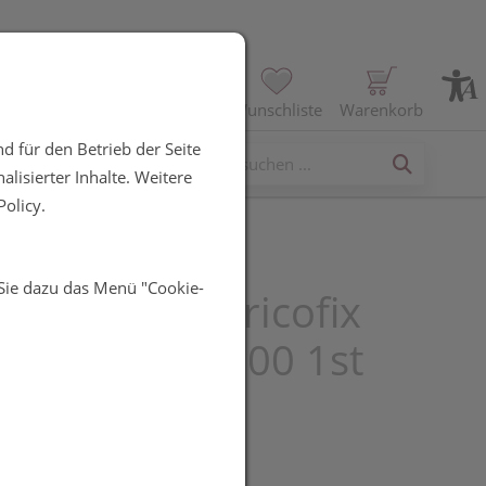
Profil
Wunschliste
Warenkorb
d für den Betrieb der Seite
erses
lisierter Inhalte. Weitere
olicy.
 Sie dazu das Menü "Cookie-
uchverband Tricofix
r F Nr 0219800 1st
R