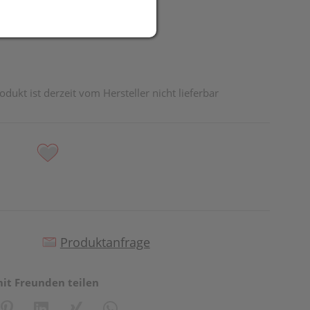
odukt ist derzeit vom Hersteller nicht lieferbar
Produktanfrage
mit Freunden teilen
reator\plugin\share\core\structs\SocialSharingServiceSettings]:fo
Pinterest
LinkedIn
Xing
WhatsApp (#[creator\plugin\share\core\st