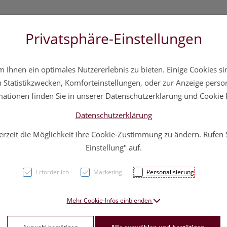
Privatsphäre-Einstellungen
3 5572 20 11 20
Über uns
Infos
Service
Ihnen ein optimales Nutzererlebnis zu bieten. Einige Cookies sin
a
Hautpflege
Familie
Nahrungsergänzung
Div
Statistikzwecken, Komforteinstellungen, oder zur Anzeige persona
mationen finden Sie in unserer Datenschutzerklärung und Cookie P
Datenschutzerklärung
erzeit die Möglichkeit ihre Cookie-Zustimmung zu ändern. Rufen
Schla
Einstellung" auf.
20m G
Erforderlich
Marketing
Personalisierung
PZN: 0635158
Mehr Cookie-Infos einblenden
37,– EU