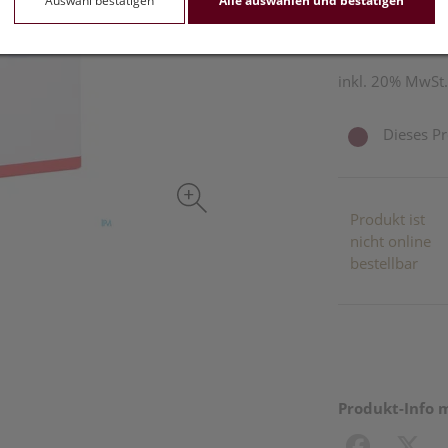
Auswahl bestätigen
Alle auswählen und bestätigen
1 Stk. / Einheit
inkl. 20% MwSt.
Dieses Pr
Produkt ist
nicht online
bestellbar
Produkt-Info 
Facebook
X (#[c