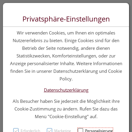
Zum “Inhalt dieser Seite” springen [AK + 0]
Zum Menü “Produkte” springen [AK + 1]
Zum Menü “Über uns / Service” springen [AK + 2]
Zu “Shop-Menüs” springen [AK + 3]
Zum "Barrierefreiheits-Menü" springen [AK + 4]
Zu den “Fusszeilen-Informationen” springen [AK + 5]
Toggle 
Produktsuche
Privatsphäre-Einstellungen
ROSMARIN
Wir verwenden Cookies, um Ihnen ein optimales
TROPFEN 50 ML
Nutzererlebnis zu bieten. Einige Cookies sind für den
Betrieb der Seite notwendig, andere dienen
Statistikzwecken, Komforteinstellungen, oder zur
PZN: 4566052
Anzeige personalisierter Inhalte. Weitere Informationen
finden Sie in unserer Datenschutzerklärung und Cookie
Policy.
Datenschutzerklärung
Als Besucher haben Sie jederzeit die Möglichkeit ihre
Cookie-Zustimmung zu ändern. Rufen Sie dazu das
Menü "Cookie-Einstellung" auf.
Erforderlich
Marketing
Personalisierung