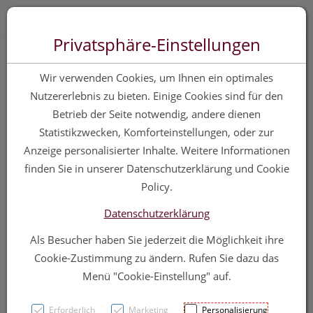
Zum “Inhalt dieser Seite” springen [AK + 0]
Zum Menü “Produkte” springen [AK + 1]
Zum Menü “Über uns / Service” springen [AK + 2]
Zu “Shop-Menüs” springen [AK + 3]
Zum "Barrierefreiheits-Menü" springen [AK + 4]
Zu den “Fusszeilen-Informationen” springen [AK + 5]
Toggle 
Produktsuche
Privatsphäre-Einstellungen
Raucotupf Stiel
Wir verwenden Cookies, um Ihnen ein optimales
Klein 100st
Nutzererlebnis zu bieten. Einige Cookies sind für den
Betrieb der Seite notwendig, andere dienen
Statistikzwecken, Komforteinstellungen, oder zur
PZN: 4864045
Anzeige personalisierter Inhalte. Weitere Informationen
finden Sie in unserer Datenschutzerklärung und Cookie
Policy.
Datenschutzerklärung
Als Besucher haben Sie jederzeit die Möglichkeit ihre
Cookie-Zustimmung zu ändern. Rufen Sie dazu das
Menü "Cookie-Einstellung" auf.
Erforderlich
Marketing
Personalisierung