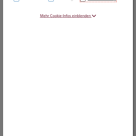
Mehr Cookie-Infos einblenden
Symbolbild(er)
2,70 EUR
100 Stk. / Einheit
inkl. 20% MwSt.
lieferbar