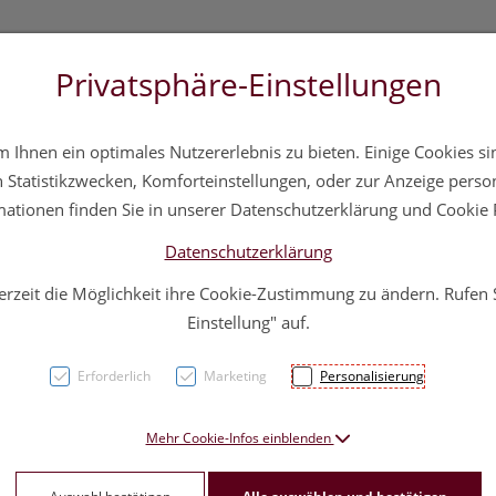
Privatsphäre-Einstellungen
3 5572 20 11 20
Über uns
Infos
Service
Ihnen ein optimales Nutzererlebnis zu bieten. Einige Cookies sin
a
Hautpflege
Familie
Nahrungsergänzung
Div
Statistikzwecken, Komforteinstellungen, oder zur Anzeige persona
mationen finden Sie in unserer Datenschutzerklärung und Cookie P
Datenschutzerklärung
erzeit die Möglichkeit ihre Cookie-Zustimmung zu ändern. Rufen
Propol
Einstellung" auf.
Und H
Erforderlich
Marketing
Personalisierung
PZN: 1666511
Mehr Cookie-Infos einblenden
6,90 EU