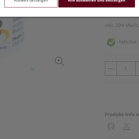
Auswahl bestätigen
Alle auswählen und bestätigen
5 ml / Einheit
inkl. 20% MwSt.
lieferbar
Produkt-Info 
Facebook
X (#[c