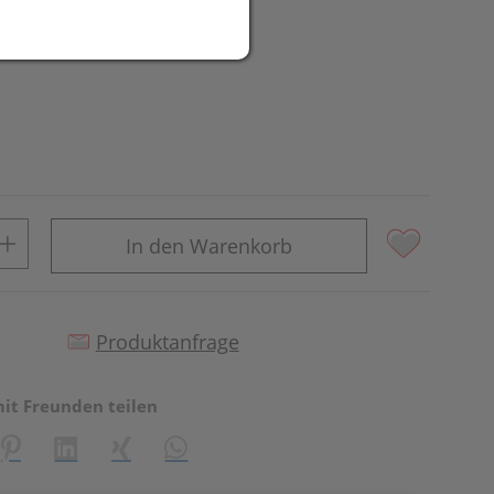
In den Warenkorb
Produktanfrage
mit Freunden teilen
reator\plugin\share\core\structs\SocialSharingServiceSettings]:fo
Pinterest
LinkedIn
Xing
WhatsApp (#[creator\plugin\share\core\st