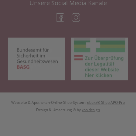
Unsere Social Media Kanäle
(öffnet in neuem Tab)
(öffnet in neuem Tab)
(öffnet in neuem Tab)
(öf
Webseite & Apotheken-Online-Shop-System:
eboxx® Shop APO-Pro
Design & Umsetzung
® by
xoo design