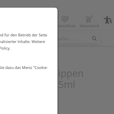
Profil
Wunschliste
Warenkorb
d für den Betrieb der Seite
erses
lisierter Inhalte. Weitere
olicy.
 Sie dazu das Menü "Cookie-
is Balsam Z.lippen
autpflege Tg 5ml
R