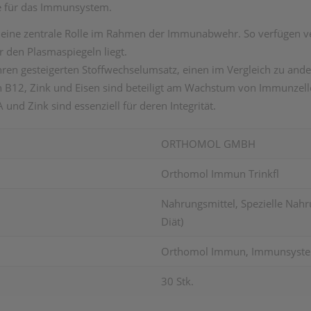
e für das Immunsystem.
len eine zentrale Rolle im Rahmen der Immunabwehr. So verfügen
 den Plasmaspiegeln liegt.
en gesteigerten Stoffwechselumsatz, einen im Vergleich zu ande
 B12, Zink und Eisen sind beteiligt am Wachstum von Immunzellen
nd Zink sind essenziell für deren Integrität.
ORTHOMOL GMBH
Orthomol Immun Trinkfl
Nahrungsmittel, Spezielle Nahr
Diät)
Orthomol Immun, Immunsystem
30 Stk.