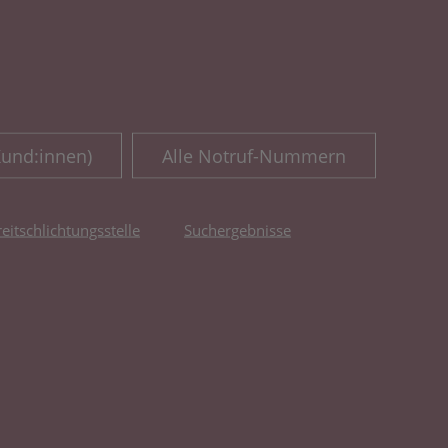
Kund:innen)
Alle Notruf-Nummern
reitschlichtungsstelle
Suchergebnisse
fnet in neuem Tab)