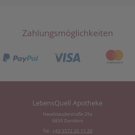
Zahlungsmöglichkeiten
LebensQuell Apotheke
Haselstauderstraße 29a
6850 Dornbirn
Tel.:
+43 5572 20 11 20