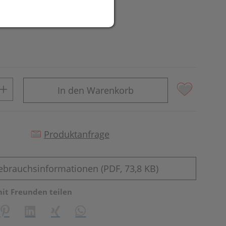
In den Warenkorb
Produktanfrage
ebrauchsinformationen (PDF, 73,8 KB)
mit Freunden teilen
reator\plugin\share\core\structs\SocialSharingServiceSettings]:fo
Pinterest
LinkedIn
Xing
WhatsApp (#[creator\plugin\share\core\st