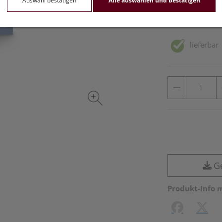
Auswahl bestätigen
Alle auswählen und bestätigen
inkl. 20% MwSt.
lieferbar
G
Produkt-Info 
Facebook
X (#[c