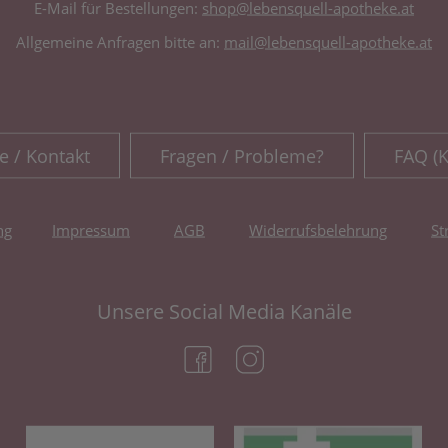
E-Mail für Bestellungen:
shop@lebensquell-apotheke.at
Allgemeine Anfragen bitte an:
mail@lebensquell-apotheke.at
e / Kontakt
Fragen / Probleme?
FAQ (
ng
Impressum
AGB
Widerrufsbelehrung
St
Unsere Social Media Kanäle
(öffnet in neuem Tab)
(öffnet in neuem Tab)
(öffnet in neuem Tab)
(öf