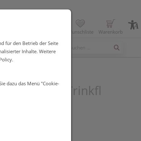
Profil
Wunschliste
Warenkorb
d für den Betrieb der Seite
erses
lisierter Inhalte. Weitere
olicy.
 Sie dazu das Menü "Cookie-
mol Immun Trinkfl
R