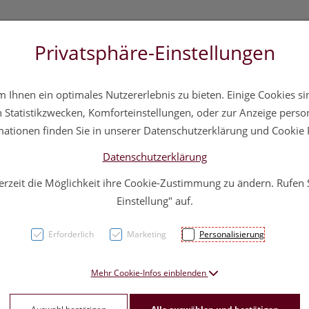
Privatsphäre-Einstellungen
3 5572 20 11 20
Über uns
Infos
Service
Ihnen ein optimales Nutzererlebnis zu bieten. Einige Cookies sin
a
Hautpflege
Familie
Nahrungsergänzung
Div
Statistikzwecken, Komforteinstellungen, oder zur Anzeige persona
mationen finden Sie in unserer Datenschutzerklärung und Cookie P
Datenschutzerklärung
erzeit die Möglichkeit ihre Cookie-Zustimmung zu ändern. Rufen
Ortho
Einstellung" auf.
Erforderlich
Marketing
Personalisierung
PZN: 3143562
68,– EU
Mehr Cookie-Infos einblenden
30 Stk. / Einheit