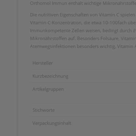
Orthomol Immun enthält wichtige Mikronährstoff
Die nutritiven Eigenschaften von Vitamin C spie
Vitamin-C-Konzentration, die etwa 10-100fach über
Immunkompetente Zellen weisen, bedingt durch ihr
Mikronährstoffen auf. Besonders Folsäure, Vitamin
Atemwegsinfektionen besonders wichtig, Vitamin A u
Hersteller
Kurzbezeichnung
Artikelgruppen
Stichworte
Verpackungsinhalt