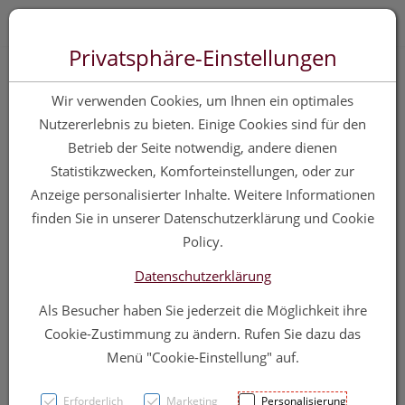
Zum “Inhalt dieser Seite” springen [AK + 0]
Zum Menü “Produkte” springen [AK + 1]
Zum Menü “Über uns / Service” springen [AK + 2]
Zu “Shop-Menüs” springen [AK + 3]
Zum "Barrierefreiheits-Menü" springen [AK + 4]
Zu den “Fusszeilen-Informationen” springen [AK + 5]
Toggle 
Produktsuche
Privatsphäre-Einstellungen
Opsite Flexigrid 12x
Wir verwenden Cookies, um Ihnen ein optimales
10cm 10st
Nutzererlebnis zu bieten. Einige Cookies sind für den
Betrieb der Seite notwendig, andere dienen
Statistikzwecken, Komforteinstellungen, oder zur
PZN: 1239996
Anzeige personalisierter Inhalte. Weitere Informationen
finden Sie in unserer Datenschutzerklärung und Cookie
Policy.
Datenschutzerklärung
Als Besucher haben Sie jederzeit die Möglichkeit ihre
Cookie-Zustimmung zu ändern. Rufen Sie dazu das
Menü "Cookie-Einstellung" auf.
Erforderlich
Marketing
Personalisierung