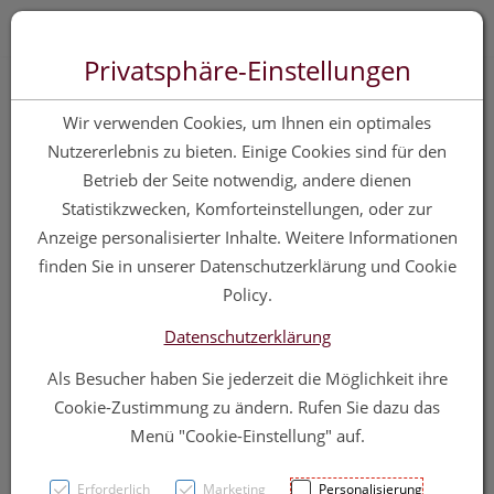
Zum “Inhalt dieser Seite” springen [AK + 0]
Zum Menü “Produkte” springen [AK + 1]
Zum Menü “Über uns / Service” springen [AK + 2]
Zu “Shop-Menüs” springen [AK + 3]
Zum "Barrierefreiheits-Menü" springen [AK + 4]
Zu den “Fusszeilen-Informationen” springen [AK + 5]
Toggle 
Produktsuche
Privatsphäre-Einstellungen
Ohrkerzen Berner
Wir verwenden Cookies, um Ihnen ein optimales
Hopi Erwachsene
Nutzererlebnis zu bieten. Einige Cookies sind für den
Betrieb der Seite notwendig, andere dienen
2st
Statistikzwecken, Komforteinstellungen, oder zur
Anzeige personalisierter Inhalte. Weitere Informationen
finden Sie in unserer Datenschutzerklärung und Cookie
PZN: 1705553
Policy.
Datenschutzerklärung
Als Besucher haben Sie jederzeit die Möglichkeit ihre
Cookie-Zustimmung zu ändern. Rufen Sie dazu das
Menü "Cookie-Einstellung" auf.
Erforderlich
Marketing
Personalisierung