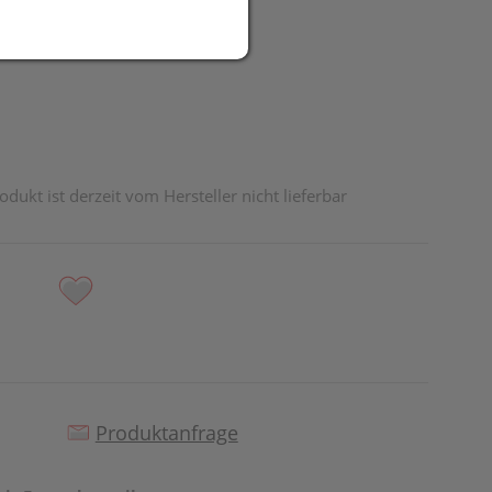
R
odukt ist derzeit vom Hersteller nicht lieferbar
Produktanfrage