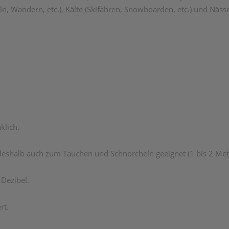
eln, Wandern, etc.), Kälte (Skifahren, Snowboarden, etc.) und Näs
klich.
eshalb auch zum Tauchen und Schnorcheln geeignet (1 bis 2 Mete
Dezibel.
rt.