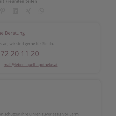
mit Freunden teilen
reator\plugin\share\core\structs\SocialSharingServiceSettings]:fo
Pinterest
LinkedIn
Xing
WhatsApp (#[creator\plugin\share\core\st
he Beratung
s an, wir sind gerne für Sie da.
72 20 11 20
n:
mail@lebensquell-apotheke.at
kon schützen Ihre Ohren zuverlässig vor Lärm