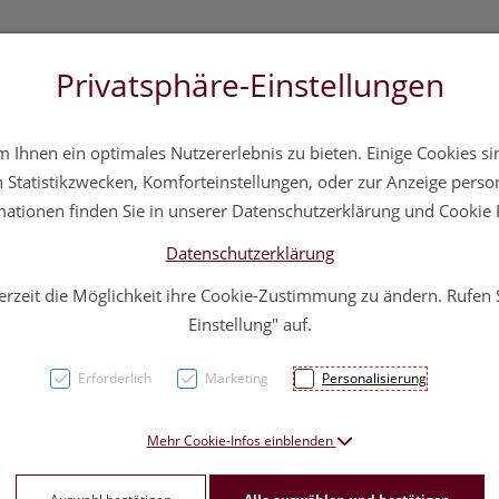
Privatsphäre-Einstellungen
3 5572 20 11 20
Über uns
Infos
Service
Ihnen ein optimales Nutzererlebnis zu bieten. Einige Cookies sin
a
Hautpflege
Familie
Nahrungsergänzung
Div
Statistikzwecken, Komforteinstellungen, oder zur Anzeige persona
mationen finden Sie in unserer Datenschutzerklärung und Cookie P
Datenschutzerklärung
erzeit die Möglichkeit ihre Cookie-Zustimmung zu ändern. Rufen
Ohren
Einstellung" auf.
Ohrens
Erforderlich
Marketing
Personalisierung
Blau 6
Mehr Cookie-Infos einblenden
PZN: 3209456