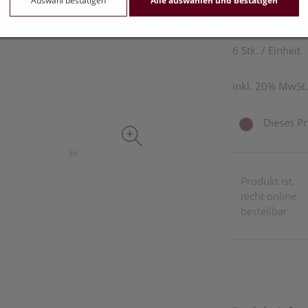
Auswahl bestätigen
Alle auswählen und bestätigen
6,75 EU
6 Stk. / Einheit
inkl. 20% MwSt.
Dieses Pr
Produkt ist
nicht online
bestellbar