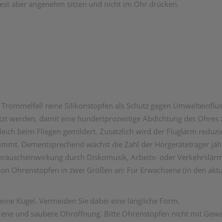
fest aber angenehm sitzen und nicht im Ohr drücken.
rommelfell reine Silikonstopfen als Schutz gegen Umwelteinflüss
tzt werden, damit eine hundertprozentige Abdichtung des Ohres z
ich beim Fliegen gemildert. Zusätzlich wird der Fluglärm reduzier
unimmt. Dementsprechend wächst die Zahl der Hörgeräteträger jäh
eräuscheinwirkung durch Diskomusik, Arbeits- oder Verkehrslär
on Ohrenstopfen in zwei Größen an: Für Erwachsene (in den aktuel
ine Kugel. Vermeiden Sie dabei eine längliche Form.
kene und saubere Ohröffnung. Bitte Ohrenstopfen nicht mit Gewal