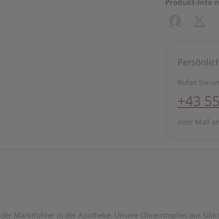
Produkt-Info 
Facebook
X (#[c
Persönlic
Rufen Sie un
+43 55
oder Mail a
) der Marktführer in der Apotheke. Unsere Ohrenstopfen aus Sili