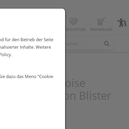
Profil
Wunschliste
Warenkorb
d für den Betrieb der Seite
erses
lisierter Inhalte. Weitere
olicy.
 Sie dazu das Menü "Cookie-
schutz Wellnoise
topfen Silikon Blister
st