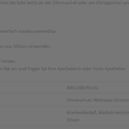
ehen Sie bitte leicht an der Ohrmuschel oder am Ohrläppchen u
mehrfach wiederverwendbar.
n aus Silikon verwenden.
r Kinder.
n Rat ein und fragen Sie Ihre Apothekerin oder Ihren Apotheker.
WELLNEUSS KG
Ohrenschutz Wellnoise Ohrensto
Krankenbedarf, Medizin-technisc
Ohren