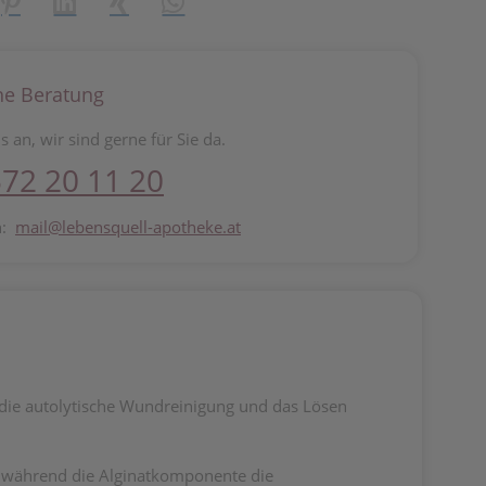
reator\plugin\share\core\structs\SocialSharingServiceSettings]:fo
Pinterest
LinkedIn
Xing
WhatsApp (#[creator\plugin\share\core\st
he Beratung
s an, wir sind gerne für Sie da.
72 20 11 20
n:
mail@lebensquell-apotheke.at
 die autolytische Wundreinigung und das Lösen
t, während die Alginatkomponente die