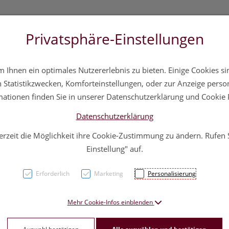
Privatsphäre-Einstellungen
3 5572 20 11 20
Über uns
Infos
Service
Ihnen ein optimales Nutzererlebnis zu bieten. Einige Cookies sin
a
Hautpflege
Familie
Nahrungsergänzung
Div
Statistikzwecken, Komforteinstellungen, oder zur Anzeige persona
mationen finden Sie in unserer Datenschutzerklärung und Cookie P
Datenschutzerklärung
erzeit die Möglichkeit ihre Cookie-Zustimmung zu ändern. Rufen
Nu-gel
Einstellung" auf.
Hydro
Erforderlich
Marketing
Personalisierung
15g 1
Mehr Cookie-Infos einblenden
PZN: 1758012