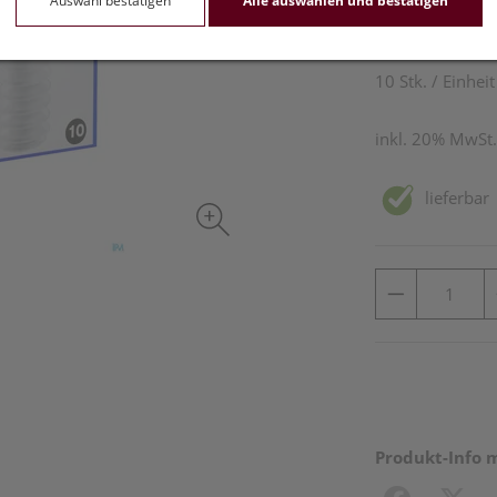
Auswahl bestätigen
Alle auswählen und bestätigen
55,05 E
10 Stk. / Einheit
inkl. 20% MwSt.
lieferbar
Produkt-Info 