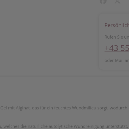
Facebook
X (#[c
Persönlic
Rufen Sie un
+43 55
oder Mail a
el mit Alginat, das für ein feuchtes Wundmilieu sorgt, wodurch
u, welches die natürliche autolytische Wundreinigung unterstütz