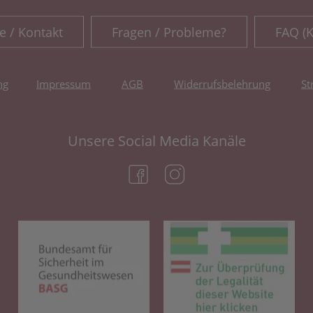
e / Kontakt
Fragen / Probleme?
FAQ (
ng
Impressum
AGB
Widerrufsbelehrung
St
Unsere Social Media Kanäle
(öffnet in neuem Tab)
(öffnet in neuem Tab)
(öffnet in neuem Tab)
(öf