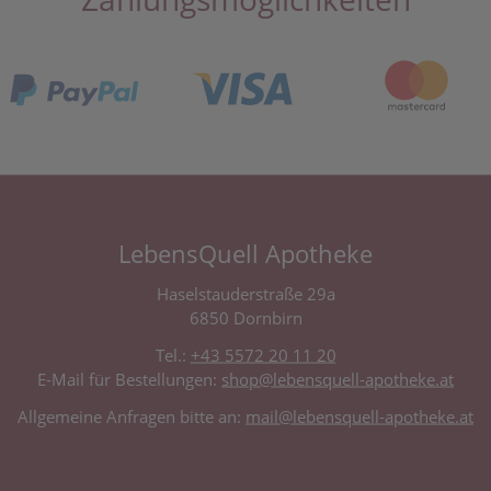
LebensQuell Apotheke
Haselstauderstraße 29a
6850 Dornbirn
Tel.:
+43 5572 20 11 20
E-Mail für Bestellungen:
shop@lebensquell-apotheke.at
Allgemeine Anfragen bitte an:
mail@lebensquell-apotheke.at