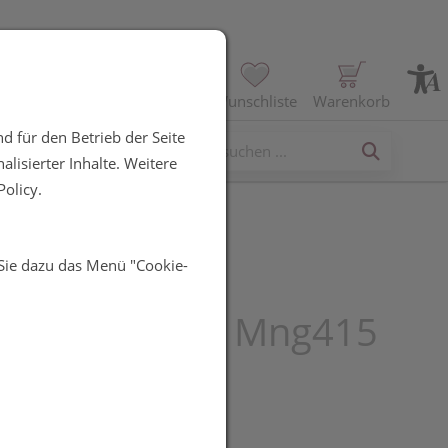
Profil
Wunschliste
Warenkorb
d für den Betrieb der Seite
erses
lisierter Inhalte. Weitere
olicy.
 Sie dazu das Menü "Cookie-
 Interaktives
gel M.alginat Mng415
0st