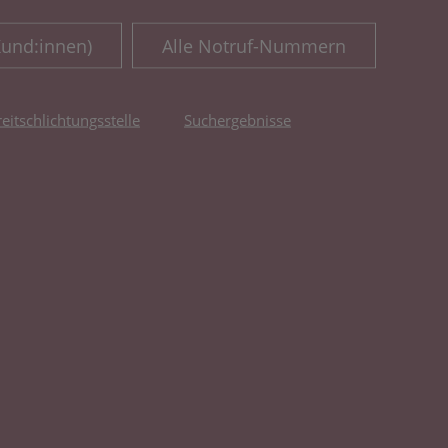
Kund:innen)
Alle Notruf-Nummern
reitschlichtungsstelle
Suchergebnisse
fnet in neuem Tab)