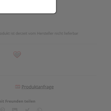
odukt ist derzeit vom Hersteller nicht lieferbar
Produktanfrage
mit Freunden teilen
reator\plugin\share\core\structs\SocialSharingServiceSettings]:fo
Pinterest
LinkedIn
Xing
WhatsApp (#[creator\plugin\share\core\st