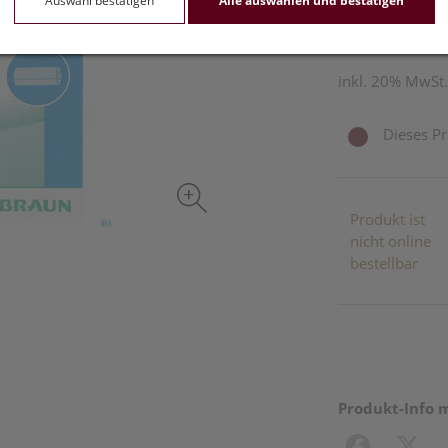
Auswahl bestätigen
Alle auswählen und bestätigen
1 Stk. / Einheit
inkl. 20% MwSt.
Dieses Pr
Produkt ist
nicht online
bestellbar
Produkt-Info 
Facebook
X (#[c