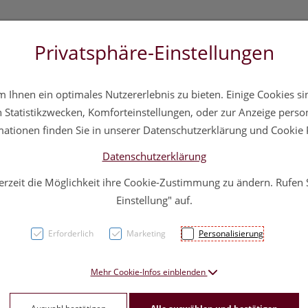
Privatsphäre-Einstellungen
 20 11 20
Über uns
Infos
Service
Ihnen ein optimales Nutzererlebnis zu bieten. Einige Cookies sin
a
Hautpflege
Familie
Nahrungsergänzung
Div
Statistikzwecken, Komforteinstellungen, oder zur Anzeige persona
mationen finden Sie in unserer Datenschutzerklärung und Cookie P
Datenschutzerklärung
erzeit die Möglichkeit ihre Cookie-Zustimmung zu ändern. Rufen
Mullb
Einstellung" auf.
20mx 
Erforderlich
Marketing
Personalisierung
PZN: 1778032
Mehr Cookie-Infos einblenden
10,70 E