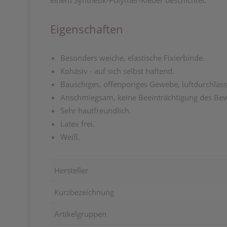
einem Synthetik-Polymer-Kleber beschichtet.
Eigenschaften
Besonders weiche, elastische Fixierbinde.
Kohäsiv - auf sich selbst haftend.
Bauschiges, offenporiges Gewebe, luftdurchläss
Anschmiegsam, keine Beeinträchtigung des Be
Sehr hautfreundlich.
Latex frei.
Weiß.
Hersteller
Kurzbezeichnung
Artikelgruppen