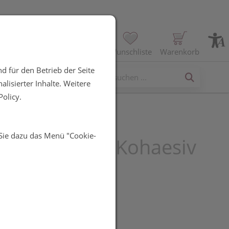
Profil
Wunschliste
Warenkorb
d für den Betrieb der Seite
erses
lisierter Inhalte. Weitere
olicy.
 Sie dazu das Menü "Cookie-
inden Askina Kohaesiv
8cm 1st
UR