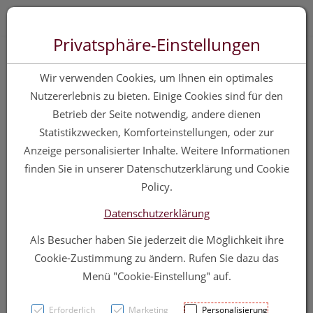
Zum “Inhalt dieser Seite” springen [AK + 0]
Zum Menü “Produkte” springen [AK + 1]
Zum Menü “Über uns / Service” springen [AK + 2]
Zu “Shop-Menüs” springen [AK + 3]
Zum "Barrierefreiheits-Menü" springen [AK + 4]
Zu den “Fusszeilen-Informationen” springen [AK + 5]
Toggle 
Produktsuche
Privatsphäre-Einstellungen
Mucosolvan® 1x
Wir verwenden Cookies, um Ihnen ein optimales
täglich 75mg
Nutzererlebnis zu bieten. Einige Cookies sind für den
Betrieb der Seite notwendig, andere dienen
Retardkapseln
Statistikzwecken, Komforteinstellungen, oder zur
Anzeige personalisierter Inhalte. Weitere Informationen
finden Sie in unserer Datenschutzerklärung und Cookie
PZN: 0990735
Policy.
Datenschutzerklärung
Als Besucher haben Sie jederzeit die Möglichkeit ihre
Cookie-Zustimmung zu ändern. Rufen Sie dazu das
Menü "Cookie-Einstellung" auf.
Erforderlich
Marketing
Personalisierung