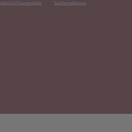
reitschlichtungsstelle
Suchergebnisse
fnet in neuem Tab)