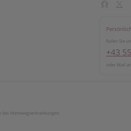
Facebook
X (#[c
Persönlic
Rufen Sie un
+43 55
oder Mail a
en bei Atemwegserkrankungen.