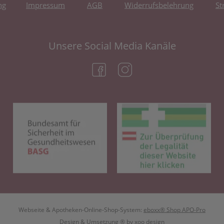
ng
Impressum
AGB
Widerrufsbelehrung
St
Unsere Social Media Kanäle
(öffnet in neuem Tab)
(öffnet in neuem Tab)
(öffnet in neuem Tab)
(öf
Webseite & Apotheken-Online-Shop-System:
eboxx® Shop APO-Pro
Design & Umsetzung
® by
xoo design