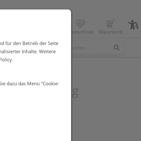
Profil
Wunschliste
Warenkorb
d für den Betrieb der Seite
erses
lisierter Inhalte. Weitere
olicy.
 Sie dazu das Menü "Cookie-
bene® 600 mg
hes Pulver
UR