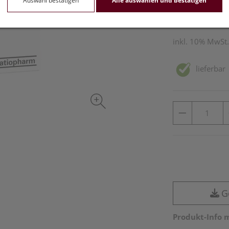
Auswahl bestätigen
Alle auswählen und bestätigen
30 Stk. / Einheit
inkl. 10% MwSt.
lieferbar
G
Produkt-Info 