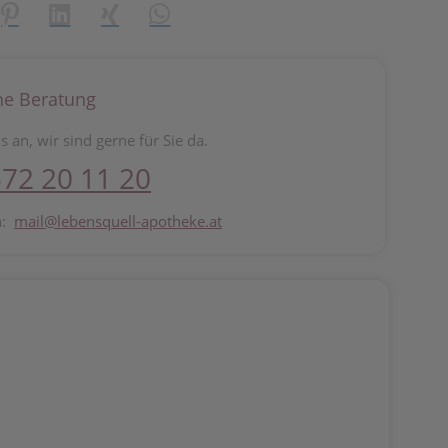
reator\plugin\share\core\structs\SocialSharingServiceSettings]:fo
Pinterest
LinkedIn
Xing
WhatsApp (#[creator\plugin\share\core\st
he Beratung
s an, wir sind gerne für Sie da.
72 20 11 20
n:
mail@lebensquell-apotheke.at