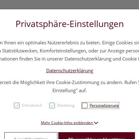
Privatsphäre-Einstellungen
 20 11 20
Über uns
Infos
Service
Ihnen ein optimales Nutzererlebnis zu bieten. Einige Cookies sin
a
Hautpflege
Familie
Nahrungsergänzung
Div
Statistikzwecken, Komforteinstellungen, oder zur Anzeige persona
mationen finden Sie in unserer Datenschutzerklärung und Cookie P
Datenschutzerklärung
erzeit die Möglichkeit ihre Cookie-Zustimmung zu ändern. Rufen
Muco
Einstellung" auf.
löslic
Erforderlich
Marketing
Personalisierung
PZN: 1269767
Mehr Cookie-Infos einblenden
13,85 E