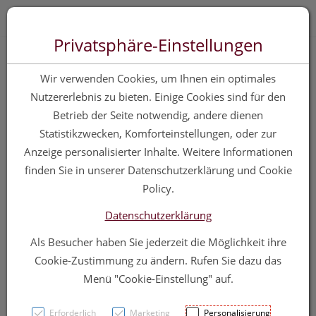
Zum “Inhalt dieser Seite” springen [AK + 0]
Zum Menü “Produkte” springen [AK + 1]
Zum Menü “Über uns / Service” springen [AK + 2]
Zu “Shop-Menüs” springen [AK + 3]
Zum "Barrierefreiheits-Menü" springen [AK + 4]
Zu den “Fusszeilen-Informationen” springen [AK + 5]
Toggle 
Produktsuche
Privatsphäre-Einstellungen
Montmorency
Wir verwenden Cookies, um Ihnen ein optimales
Sauerkirsch
Nutzererlebnis zu bieten. Einige Cookies sind für den
Betrieb der Seite notwendig, andere dienen
Konzentrat –
Statistikzwecken, Komforteinstellungen, oder zur
hochkonzentriert –
Anzeige personalisierter Inhalte. Weitere Informationen
finden Sie in unserer Datenschutzerklärung und Cookie
1.450
Policy.
Montmorency-
Datenschutzerklärung
Sauerkirschen pro
Als Besucher haben Sie jederzeit die Möglichkeit ihre
Flasche
Cookie-Zustimmung zu ändern. Rufen Sie dazu das
Menü "Cookie-Einstellung" auf.
PZN: 4753943
Erforderlich
Marketing
Personalisierung