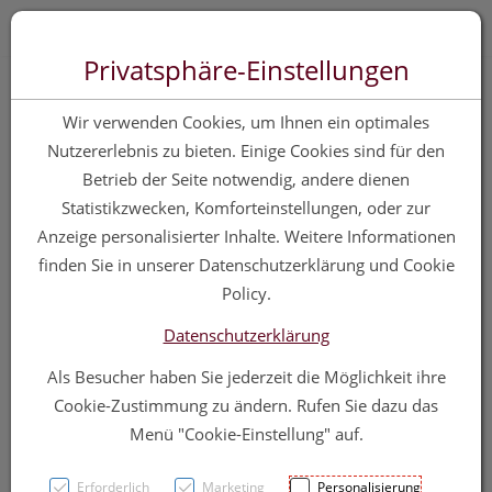
Zum “Inhalt dieser Seite” springen [AK + 0]
Zum Menü “Produkte” springen [AK + 1]
Zum Menü “Über uns / Service” springen [AK + 2]
Zu “Shop-Menüs” springen [AK + 3]
Zum "Barrierefreiheits-Menü" springen [AK + 4]
Zu den “Fusszeilen-Informationen” springen [AK + 5]
Toggle 
Produktsuche
Privatsphäre-Einstellungen
Miradent Protho
Wir verwenden Cookies, um Ihnen ein optimales
Brush De Luxe
Nutzererlebnis zu bieten. Einige Cookies sind für den
Betrieb der Seite notwendig, andere dienen
Statistikzwecken, Komforteinstellungen, oder zur
PZN: 2866778
Anzeige personalisierter Inhalte. Weitere Informationen
finden Sie in unserer Datenschutzerklärung und Cookie
Policy.
Datenschutzerklärung
Als Besucher haben Sie jederzeit die Möglichkeit ihre
Cookie-Zustimmung zu ändern. Rufen Sie dazu das
Menü "Cookie-Einstellung" auf.
Erforderlich
Marketing
Personalisierung