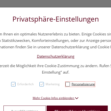
Privatsphäre-Einstellungen
3 5572 20 11 20
Über uns
Infos
Service
Ihnen ein optimales Nutzererlebnis zu bieten. Einige Cookies sin
a
Hautpflege
Familie
Nahrungsergänzung
Div
Statistikzwecken, Komforteinstellungen, oder zur Anzeige persona
mationen finden Sie in unserer Datenschutzerklärung und Cookie P
Datenschutzerklärung
erzeit die Möglichkeit ihre Cookie-Zustimmung zu ändern. Rufen
Magis
Einstellung" auf.
Schul
Erforderlich
Marketing
Personalisierung
Einne
Mehr Cookie-Infos einblenden
PZN: 0685127