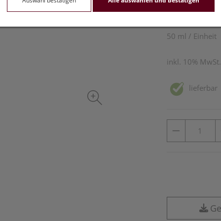
Auswahl bestätigen
Alle auswählen und bestätigen
17,35 E
50 ml / Einheit
inkl. 10% MwSt.
lieferbar
Ge