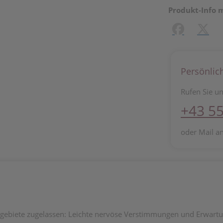
Produkt-Info 
Facebook
X (#[c
Persönlic
Rufen Sie un
+43 55
oder Mail a
sgebiete zugelassen: Leichte nervöse Verstimmungen und Erwart