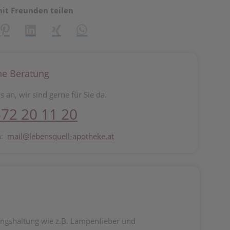
mit Freunden teilen
reator\plugin\share\core\structs\SocialSharingServiceSettings]:fo
Pinterest
LinkedIn
Xing
WhatsApp (#[creator\plugin\share\core\st
he Beratung
s an, wir sind gerne für Sie da.
72 20 11 20
n:
mail@lebensquell-apotheke.at
ungshaltung wie z.B. Lampenfieber und