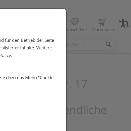
Profil
Wunschliste
Warenkorb
d für den Betrieb der Seite
erses
lisierter Inhalte. Weitere
olicy.
 Sie dazu das Menü "Cookie-
ter Doskar Nr. 17
tropfen zum
hmen für Jugendliche