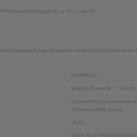
l 96% (Gesamtethanolgehalt: ca. 69,2 Gew.-%).
ittel Nebenwirkungen bemerken, melden Sie diese bitte unter: Te
DOSKAR E.U
Magister Doskar Nr. 17 Schult
Arzneimittel, Komplementärm
Arzneispezialität, Doskar
50 ml
VARIA, ALLE ÜBRIGEN THERAP