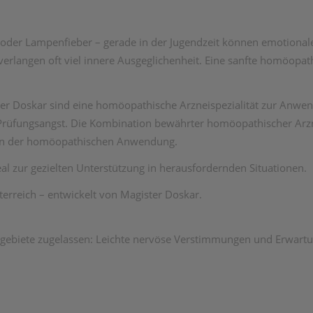
oder Lampenfieber – gerade in der Jugendzeit können emotionale
erlangen oft viel innere Ausgeglichenheit. Eine sanfte homöopat
ster Doskar sind eine homöopathische Arzneispezialität zur Anw
 Prüfungsangst. Die Kombination bewährter homöopathischer Arzn
g in der homöopathischen Anwendung.
eal zur gezielten Unterstützung in herausfordernden Situationen.
erreich – entwickelt von Magister Doskar.
sgebiete zugelassen: Leichte nervöse Verstimmungen und Erwart