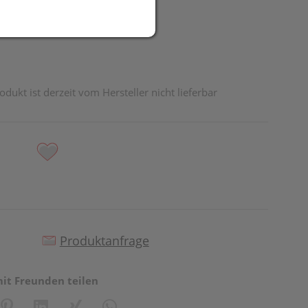
odukt ist derzeit vom Hersteller nicht lieferbar
Produktanfrage
mit Freunden teilen
reator\plugin\share\core\structs\SocialSharingServiceSettings]:fo
Pinterest
LinkedIn
Xing
WhatsApp (#[creator\plugin\share\core\st