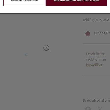
Auswahl bestätigen
Alle auswählen und bestätigen
15 ml / Einheit
inkl. 20% MwSt.
Dieses Pr
Produkt ist
nicht online
bestellbar
Produkt-Info 
Facebook
X (#[c