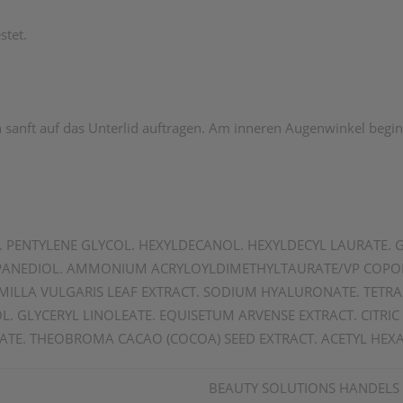
stet.
 sanft auf das Unterlid auftragen. Am inneren Augenwinkel beg
. PENTYLENE GLYCOL. HEXYLDECANOL. HEXYLDECYL LAURATE. G
OPANEDIOL. AMMONIUM ACRYLOYLDIMETHYLTAURATE/VP COPOL
ILLA VULGARIS LEAF EXTRACT. SODIUM HYALURONATE. TETR
COL. GLYCERYL LINOLEATE. EQUISETUM ARVENSE EXTRACT. CITR
TE. THEOBROMA CACAO (COCOA) SEED EXTRACT. ACETYL HEXAP
BEAUTY SOLUTIONS HANDEL