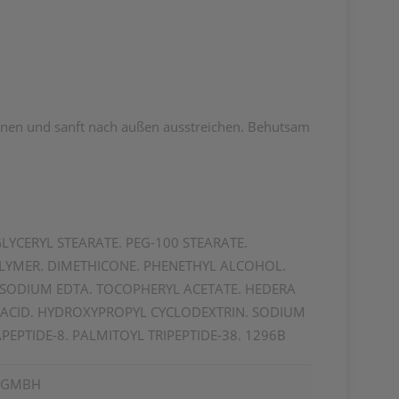
innen und sanft nach außen ausstreichen. Behutsam
LYCERYL STEARATE. PEG-100 STEARATE.
YMER. DIMETHICONE. PHENETHYL ALCOHOL.
ASODIUM EDTA. TOCOPHERYL ACETATE. HEDERA
IC ACID. HYDROXYPROPYL CYCLODEXTRIN. SODIUM
EPTIDE-8. PALMITOYL TRIPEPTIDE-38. 1296B
S GMBH