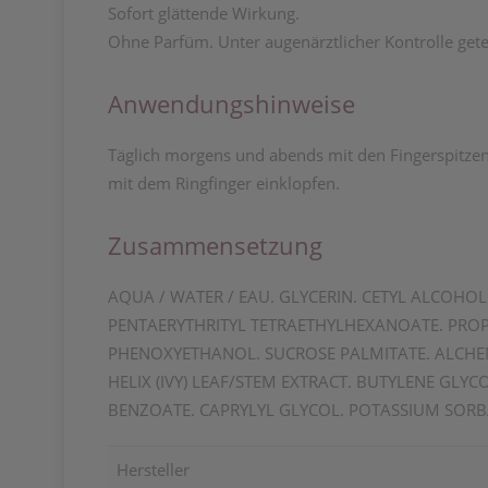
Sofort glättende Wirkung.
Ohne Parfüm. Unter augenärztlicher Kontrolle gete
Anwendungshinweise
Täglich morgens und abends mit den Fingerspitzen
mit dem Ringfinger einklopfen.
Zusammensetzung
AQUA / WATER / EAU. GLYCERIN. CETYL ALCOHOL
PENTAERYTHRITYL TETRAETHYLHEXANOATE. PR
PHENOXYETHANOL. SUCROSE PALMITATE. ALCHEM
HELIX (IVY) LEAF/STEM EXTRACT. BUTYLENE GLY
BENZOATE. CAPRYLYL GLYCOL. POTASSIUM SORBA
Hersteller