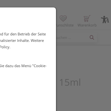
Profil
Wunschliste
Warenkorb
d für den Betrieb der Seite
erses
lisierter Inhalte. Weitere
olicy.
 Sie dazu das Menü "Cookie-
 Dioptiride
pflege Falten 15ml
UR