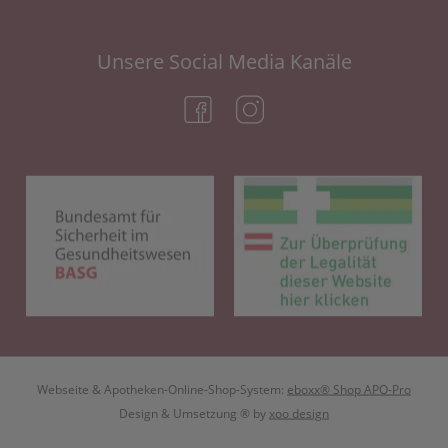
Unsere Social Media Kanäle
(öffnet in neuem Tab)
(öffnet in neuem Tab)
(öffnet in neuem Tab)
(öf
Webseite & Apotheken-Online-Shop-System:
eboxx® Shop APO-Pro
Design & Umsetzung
® by
xoo design