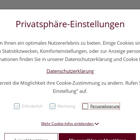
Privatsphäre-Einstellungen
3 5572 20 11 20
Über uns
Infos
Service
Ihnen ein optimales Nutzererlebnis zu bieten. Einige Cookies sin
a
Hautpflege
Familie
Nahrungsergänzung
Div
Statistikzwecken, Komforteinstellungen, oder zur Anzeige persona
mationen finden Sie in unserer Datenschutzerklärung und Cookie P
Datenschutzerklärung
erzeit die Möglichkeit ihre Cookie-Zustimmung zu ändern. Rufen
Lierac
Einstellung" auf.
Augen
Erforderlich
Marketing
Personalisierung
PZN: 4763640
Mehr Cookie-Infos einblenden
25,90 E