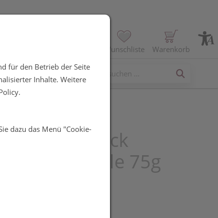
Profil
Wunschliste
Warenkorb
d für den Betrieb der Seite
erses
lisierter Inhalte. Weitere
olicy.
 Sie dazu das Menü "Cookie-
henkiefer -mack
nbonbons-sole 75g
R