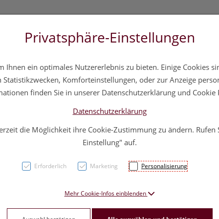
Privatsphäre-Einstellungen
 20 11 20
Über uns
Infos
Service
Ihnen ein optimales Nutzererlebnis zu bieten. Einige Cookies sin
a
Hautpflege
Familie
Nahrungsergänzung
Div
Statistikzwecken, Komforteinstellungen, oder zur Anzeige persona
mationen finden Sie in unserer Datenschutzerklärung und Cookie P
Datenschutzerklärung
erzeit die Möglichkeit ihre Cookie-Zustimmung zu ändern. Rufen
Latsc
Einstellung" auf.
Huste
Erforderlich
Marketing
Personalisierung
PZN: 0891298
Mehr Cookie-Infos einblenden
4,10 EU