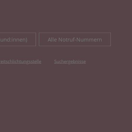
Kund:innen)
Alle Notruf-Nummern
reitschlichtungsstelle
Suchergebnisse
fnet in neuem Tab)