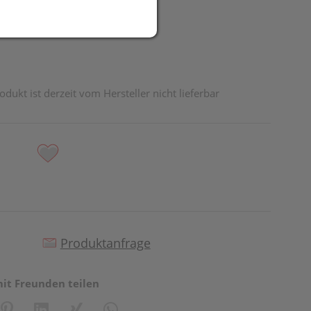
odukt ist derzeit vom Hersteller nicht lieferbar
Produktanfrage
mit Freunden teilen
reator\plugin\share\core\structs\SocialSharingServiceSettings]:fo
Pinterest
LinkedIn
Xing
WhatsApp (#[creator\plugin\share\core\st