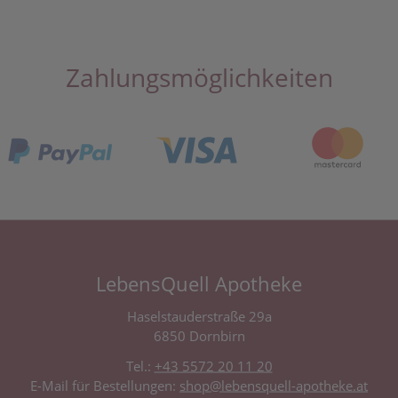
Zahlungsmöglichkeiten
LebensQuell Apotheke
Haselstauderstraße 29a
6850 Dornbirn
Tel.:
+43 5572 20 11 20
E-Mail für Bestellungen:
shop@lebensquell-apotheke.at