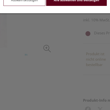
Auswahl bestätigen
Alle auswählen und bestätigen
75 g / Einheit
inkl. 10% MwSt.
Dieses Pr
Produkt ist
nicht online
bestellbar
Produkt-Info 
Facebook
X (#[c