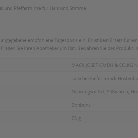
tus und Pfefferminze für Hals und Stimme
 angegebene empfohlene Tagesdosis ein. Es ist kein Ersatz für e
ragen Sie Ihren Apotheker um Rat. Bewahren Sie das Produkt im
MACK JOSEF GMBH & CO.KG 
Latschenkiefer -mack Hustenb
Nahrungsmittel, Süßwaren, Hust
Bonbons
75 g