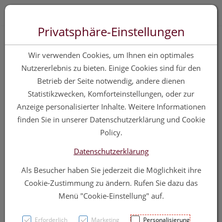
Zum “Inhalt dieser Seite” springen [AK + 0]
Zum Menü “Produkte” springen [AK + 1]
Zum Menü “Über uns / Service” springen [AK + 2]
Zu “Shop-Menüs” springen [AK + 3]
Zum "Barrierefreiheits-Menü" springen [AK + 4]
Zu den “Fusszeilen-Informationen” springen [AK + 5]
Toggle 
Produktsuche
Privatsphäre-Einstellungen
Latschenkiefer
Wir verwenden Cookies, um Ihnen ein optimales
Franzbranntwein
Nutzererlebnis zu bieten. Einige Cookies sind für den
Betrieb der Seite notwendig, andere dienen
Unterweger 500ml
Statistikzwecken, Komforteinstellungen, oder zur
Anzeige personalisierter Inhalte. Weitere Informationen
finden Sie in unserer Datenschutzerklärung und Cookie
PZN: 0202175
Policy.
Datenschutzerklärung
Als Besucher haben Sie jederzeit die Möglichkeit ihre
Cookie-Zustimmung zu ändern. Rufen Sie dazu das
Menü "Cookie-Einstellung" auf.
Erforderlich
Marketing
Personalisierung