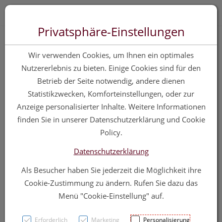
Zum “Inhalt dieser Seite” springen [AK + 0]
Zum Menü “Produkte” springen [AK + 1]
Zum Menü “Über uns / Service” springen [AK + 2]
Zu “Shop-Menüs” springen [AK + 3]
Zum "Barrierefreiheits-Menü" springen [AK + 4]
Zu den “Fusszeilen-Informationen” springen [AK + 5]
Toggle 
Produktsuche
Privatsphäre-Einstellungen
Injektionsspritzen
Wir verwenden Cookies, um Ihnen ein optimales
U.zubeh.
Nutzererlebnis zu bieten. Einige Cookies sind für den
Betrieb der Seite notwendig, andere dienen
Einmalspritzen
Statistikzwecken, Komforteinstellungen, oder zur
Braun Injekt 20ml
Anzeige personalisierter Inhalte. Weitere Informationen
finden Sie in unserer Datenschutzerklärung und Cookie
100st
Policy.
Datenschutzerklärung
PZN: 2692580
Als Besucher haben Sie jederzeit die Möglichkeit ihre
Cookie-Zustimmung zu ändern. Rufen Sie dazu das
Menü "Cookie-Einstellung" auf.
Erforderlich
Marketing
Personalisierung