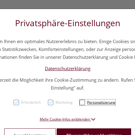
Privatsphäre-Einstellungen
3 5572 20 11 20
Über uns
Infos
Service
Ihnen ein optimales Nutzererlebnis zu bieten. Einige Cookies sin
a
Hautpflege
Familie
Nahrungsergänzung
Div
Statistikzwecken, Komforteinstellungen, oder zur Anzeige persona
mationen finden Sie in unserer Datenschutzerklärung und Cookie P
Datenschutzerklärung
erzeit die Möglichkeit ihre Cookie-Zustimmung zu ändern. Rufen
Henna
Einstellung" auf.
Erforderlich
Marketing
Personalisierung
PZN: 1376196
10,40 E
Mehr Cookie-Infos einblenden
80 g / Einheit