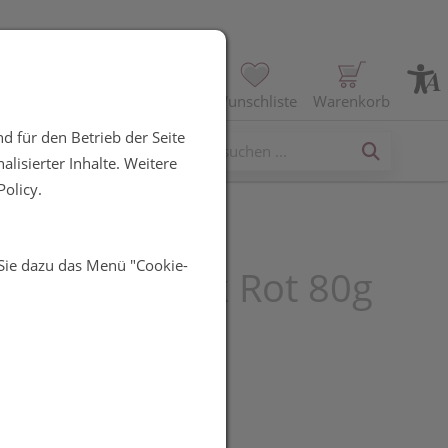
Profil
Wunschliste
Warenkorb
d für den Betrieb der Seite
erses
lisierter Inhalte. Weitere
olicy.
 Sie dazu das Menü "Cookie-
 Pulver Stark Rot 80g
UR