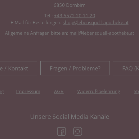
6850 Dornbirn
Tel.:
+43 5572 20 11 20
E-Mail für Bestellungen:
shop@lebensquell-apotheke.at
Allgemeine Anfragen bitte an:
mail@lebensquell-apotheke.at
e / Kontakt
Fragen / Probleme?
FAQ (
ng
Impressum
AGB
Widerrufsbelehrung
St
Unsere Social Media Kanäle
(öffnet in neuem Tab)
(öffnet in neuem Tab)