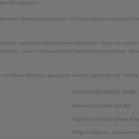
dem Blatt gezogen.
enden), Badehaube aufsetzen, mit Folie einpacken, eventuell 
destens nach einem Monat Henna verwenden. Da es sich um ein N
pfehlen, vorerst Henna auf einer Haarstähne zu probieren. Ebe
ar mit Henna Shampoo gewaschen werden, damit sich die Tönung 
STYX NATURCOSMETIC GMBH
Henna Pulver Stark Rot 80g
Hygiene und Körperpflege, Körp
Pflege & Wellness, Naturkosmet