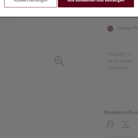
Auswahl bestätigen
Alle auswählen und bestätigen
inkl. 20% MwSt.
Dieses Pr
Produkt ist
nicht online
bestellbar
Produkt-Info 
Facebook
X (#[c