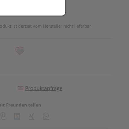
odukt ist derzeit vom Hersteller nicht lieferbar
Produktanfrage
mit Freunden teilen
reator\plugin\share\core\structs\SocialSharingServiceSettings]:fo
Pinterest
LinkedIn
Xing
WhatsApp (#[creator\plugin\share\core\st