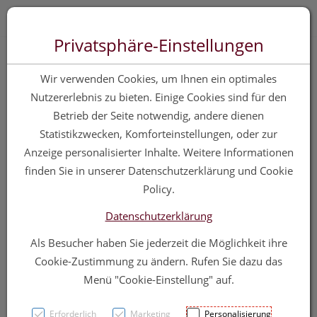
Zum “Inhalt dieser Seite” springen [AK + 0]
Zum Menü “Produkte” springen [AK + 1]
Zum Menü “Über uns / Service” springen [AK + 2]
Zu “Shop-Menüs” springen [AK + 3]
Zum "Barrierefreiheits-Menü" springen [AK + 4]
Zu den “Fusszeilen-Informationen” springen [AK + 5]
Toggle 
Produktsuche
Privatsphäre-Einstellungen
Hansaplast med
Wir verwenden Cookies, um Ihnen ein optimales
Universal Strips 10
Nutzererlebnis zu bieten. Einige Cookies sind für den
Betrieb der Seite notwendig, andere dienen
Stück
Statistikzwecken, Komforteinstellungen, oder zur
Anzeige personalisierter Inhalte. Weitere Informationen
finden Sie in unserer Datenschutzerklärung und Cookie
PZN: 2843079
Policy.
Datenschutzerklärung
Als Besucher haben Sie jederzeit die Möglichkeit ihre
Cookie-Zustimmung zu ändern. Rufen Sie dazu das
Menü "Cookie-Einstellung" auf.
Erforderlich
Marketing
Personalisierung