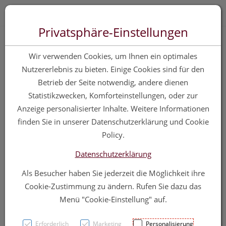
Zum “Inhalt dieser Seite” springen [AK + 0]
Zum Menü “Produkte” springen [AK + 1]
Zum Menü “Über uns / Service” springen [AK + 2]
Zu “Shop-Menüs” springen [AK + 3]
Zum "Barrierefreiheits-Menü" springen [AK + 4]
Zu den “Fusszeilen-Informationen” springen [AK + 5]
Toggle 
Produktsuche
Privatsphäre-Einstellungen
Green Health
Wir verwenden Cookies, um Ihnen ein optimales
IMMUN-AKTIV PLUS
Nutzererlebnis zu bieten. Einige Cookies sind für den
Betrieb der Seite notwendig, andere dienen
Statistikzwecken, Komforteinstellungen, oder zur
PZN: 5403820
Anzeige personalisierter Inhalte. Weitere Informationen
finden Sie in unserer Datenschutzerklärung und Cookie
Policy.
Datenschutzerklärung
Als Besucher haben Sie jederzeit die Möglichkeit ihre
Cookie-Zustimmung zu ändern. Rufen Sie dazu das
Menü "Cookie-Einstellung" auf.
Erforderlich
Marketing
Personalisierung