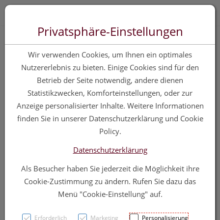
Zum “Inhalt dieser Seite” springen [AK + 0]
Zum Menü “Produkte” springen [AK + 1]
Zum Menü “Über uns / Service” springen [AK + 2]
Zu “Shop-Menüs” springen [AK + 3]
Zum "Barrierefreiheits-Menü" springen [AK + 4]
Zu den “Fusszeilen-Informationen” springen [AK + 5]
Toggle 
Produktsuche
Privatsphäre-Einstellungen
Grandelat
Wir verwenden Cookies, um Ihnen ein optimales
Magnesium Chelat
Nutzererlebnis zu bieten. Einige Cookies sind für den
Betrieb der Seite notwendig, andere dienen
Tabl Nr.1117 240st
Statistikzwecken, Komforteinstellungen, oder zur
Anzeige personalisierter Inhalte. Weitere Informationen
finden Sie in unserer Datenschutzerklärung und Cookie
PZN: 1601210
Policy.
Datenschutzerklärung
Als Besucher haben Sie jederzeit die Möglichkeit ihre
Cookie-Zustimmung zu ändern. Rufen Sie dazu das
Menü "Cookie-Einstellung" auf.
Erforderlich
Marketing
Personalisierung