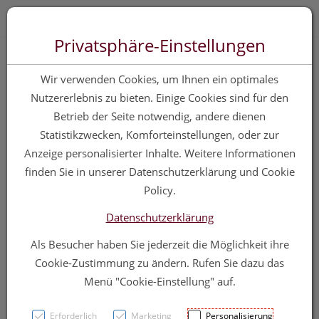
Zum “Inhalt dieser Seite” springen [AK + 0]
Zum Menü “Produkte” springen [AK + 1]
Zum Menü “Über uns / Service” springen [AK + 2]
Zu “Shop-Menüs” springen [AK + 3]
Zum "Barrierefreiheits-Menü" springen [AK + 4]
Zu den “Fusszeilen-Informationen” springen [AK + 5]
Toggle 
Produktsuche
Privatsphäre-Einstellungen
Glycerin Zäpfchen
Wir verwenden Cookies, um Ihnen ein optimales
Rösch 3g 10 Stk.
Nutzererlebnis zu bieten. Einige Cookies sind für den
Betrieb der Seite notwendig, andere dienen
Statistikzwecken, Komforteinstellungen, oder zur
PZN: 1304618
Anzeige personalisierter Inhalte. Weitere Informationen
finden Sie in unserer Datenschutzerklärung und Cookie
Policy.
Datenschutzerklärung
Als Besucher haben Sie jederzeit die Möglichkeit ihre
Cookie-Zustimmung zu ändern. Rufen Sie dazu das
Menü "Cookie-Einstellung" auf.
Erforderlich
Marketing
Personalisierung