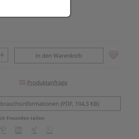
In den Warenkorb
Produktanfrage
brauchsinformationen (PDF, 104,3 KB)
mit Freunden teilen
reator\plugin\share\core\structs\SocialSharingServiceSettings]:fo
Pinterest
LinkedIn
Xing
WhatsApp (#[creator\plugin\share\core\st