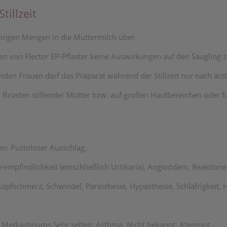
illzeit
ringen Mengen in die Muttermilch über.
en von Flector EP-Pflaster keine Auswirkungen auf den Säugling 
llenden Frauen darf das Präparat während der Stillzeit nur nach 
 den Brüsten stillender Mütter bzw. auf großen Hautbereichen ode
en: Pustolöser Ausschlag.
mpfindlichkeit (einschließlich Urtikaria), Angioödem, Reaktion
pfschmerz, Schwindel, Parästhesie, Hypästhesie, Schläfrigkeit, 
Mediastinums Sehr selten: Asthma. Nicht bekannt: Atemnot.