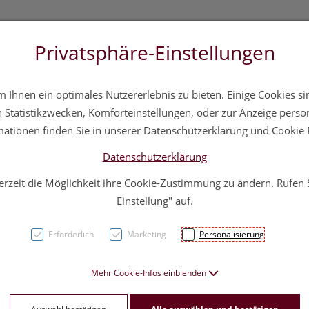
Privatsphäre-Einstellungen
 20 11 20
Über uns
Infos
Service
Ihnen ein optimales Nutzererlebnis zu bieten. Einige Cookies sin
a
Hautpflege
Familie
Nahrungsergänzung
Div
Statistikzwecken, Komforteinstellungen, oder zur Anzeige persona
mationen finden Sie in unserer Datenschutzerklärung und Cookie P
Datenschutzerklärung
erzeit die Möglichkeit ihre Cookie-Zustimmung zu ändern. Rufen
Flecto
Einstellung" auf.
Erforderlich
Marketing
Personalisierung
PZN: 1737926
49,95 E
Mehr Cookie-Infos einblenden
10 Stk. / Einheit