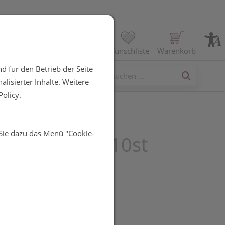
Profil
Wunschliste
Warenkorb
d für den Betrieb der Seite
erses
lisierter Inhalte. Weitere
olicy.
 Sie dazu das Menü "Cookie-
r Ep Pflaster 10st
UR