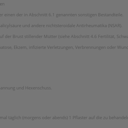
den
r einen der in Abschnitt 6.1 genannten sonstigen Bestandteile.
alicylsäure und andere nichtsteroidale Antirheumatika (NSAR).
er Brust stillender Mütter (siehe Abschnitt 4.6 Fertilität, Schwan
ermatose, Ekzem, infizierte Verletzungen, Verbrennungen oder Wun
pannung und Hexenschuss.
mal täglich (morgens oder abends) 1 Pflaster auf die zu behandel