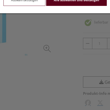
Auswahl bestätigen
Alle auswählen und bestätigen
inkl. 10% MwSt.
lieferbar
Ge
Produkt-Info 
Facebook
X (#[c