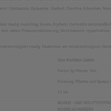
annt: Obstipation, Dyspepsie, Übelkeit, Diarrhöe, Erbrechen, Mu
s Häufig: Ausschlag, Ekzem, Erythem, Dermatitis (einschließlich 
t. Sehr selten: Photosensibilisierung. Nicht bekannt: Hyperhidros
breichungsort Häufig: Reaktionen am Verabreichungsort. Nicht 
IBSA PHARMA GMBH
Flector Ep Pflaster 10st
Fixierung, Pflaster und Sprays
10 Stk.
MUSKEL- UND SKELETTSYSTEM
MUSKELSCHMERZEN