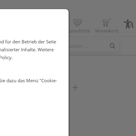
Profil
Wunschliste
Warenkorb
d für den Betrieb der Seite
erses
lisierter Inhalte. Weitere
olicy.
 Sie dazu das Menü "Cookie-
in pH5 Lotion +
e
UR