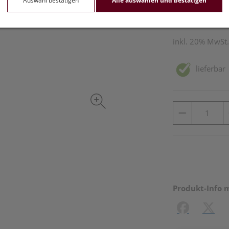
Auswahl bestätigen
Alle auswählen und bestätigen
400 ml / Einheit
inkl. 20% MwSt.
lieferbar
Produkt-Info 
Facebook
X (#[c