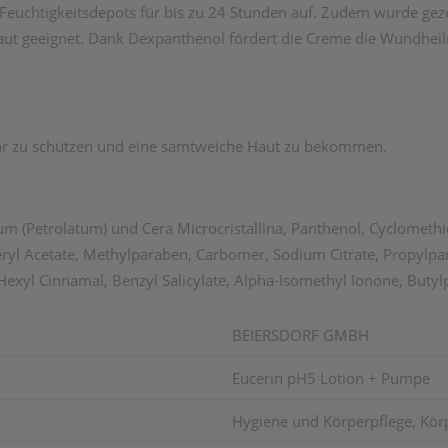
n Feuchtigkeitsdepots für bis zu 24 Stunden auf. Zudem wurde gez
 Haut geeignet. Dank Dexpanthenol fördert die Creme die Wundheil
r zu schützen und eine samtweiche Haut zu bekommen.
dum (Petrolatum) und Cera Microcristallina, Panthenol, Cyclometh
yl Acetate, Methylparaben, Carbomer, Sodium Citrate, Propylpara
exyl Cinnamal, Benzyl Salicylate, Alpha-Isomethyl Ionone, Buty
BEIERSDORF GMBH
Eucerin pH5 Lotion + Pumpe
Hygiene und Körperpflege, Körp