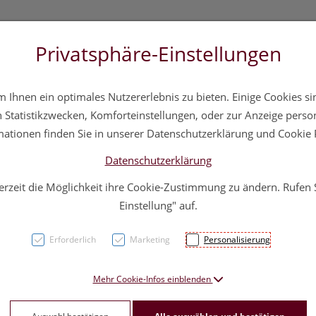
Privatsphäre-Einstellungen
3 5572 20 11 20
Über uns
Infos
Service
Ihnen ein optimales Nutzererlebnis zu bieten. Einige Cookies sin
a
Hautpflege
Familie
Nahrungsergänzung
Div
Statistikzwecken, Komforteinstellungen, oder zur Anzeige persona
mationen finden Sie in unserer Datenschutzerklärung und Cookie P
Datenschutzerklärung
erzeit die Möglichkeit ihre Cookie-Zustimmung zu ändern. Rufen
Eucer
Einstellung" auf.
Pump
Erforderlich
Marketing
Personalisierung
PZN: 1784179
Mehr Cookie-Infos einblenden
27,50 E