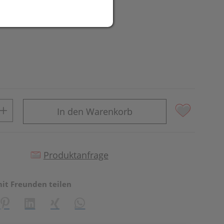
In den Warenkorb
Produktanfrage
mit Freunden teilen
reator\plugin\share\core\structs\SocialSharingServiceSettings]:fo
Pinterest
LinkedIn
Xing
WhatsApp (#[creator\plugin\share\core\st