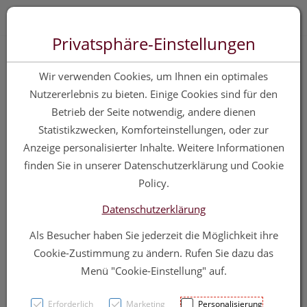
Zum “Inhalt dieser Seite” springen [AK + 0]
Zum Menü “Produkte” springen [AK + 1]
Zum Menü “Über uns / Service” springen [AK + 2]
Zu “Shop-Menüs” springen [AK + 3]
Zum "Barrierefreiheits-Menü" springen [AK + 4]
Zu den “Fusszeilen-Informationen” springen [AK + 5]
Toggle 
Produktsuche
Privatsphäre-Einstellungen
Epsom Salz
Wir verwenden Cookies, um Ihnen ein optimales
Relaxbad
Nutzererlebnis zu bieten. Einige Cookies sind für den
Betrieb der Seite notwendig, andere dienen
Statistikzwecken, Komforteinstellungen, oder zur
PZN: 4615951
Anzeige personalisierter Inhalte. Weitere Informationen
finden Sie in unserer Datenschutzerklärung und Cookie
Policy.
Datenschutzerklärung
Als Besucher haben Sie jederzeit die Möglichkeit ihre
Cookie-Zustimmung zu ändern. Rufen Sie dazu das
Menü "Cookie-Einstellung" auf.
Erforderlich
Marketing
Personalisierung