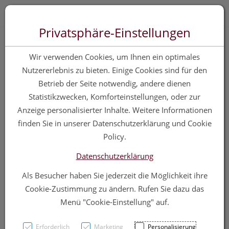
Zum “Inhalt dieser Seite” springen [AK + 0]
Zum Menü “Produkte” springen [AK + 1]
Zum Menü “Über uns / Service” springen [AK + 2]
Zu “Shop-Menüs” springen [AK + 3]
Zum "Barrierefreiheits-Menü" springen [AK + 4]
Zu den “Fusszeilen-Informationen” springen [AK + 5]
Toggle 
Produktsuche
Privatsphäre-Einstellungen
Em-eukal Bonbons
Wir verwenden Cookies, um Ihnen ein optimales
Zuckerfrei
Nutzererlebnis zu bieten. Einige Cookies sind für den
Betrieb der Seite notwendig, andere dienen
Wildkirsche 75g
Statistikzwecken, Komforteinstellungen, oder zur
Anzeige personalisierter Inhalte. Weitere Informationen
finden Sie in unserer Datenschutzerklärung und Cookie
PZN: 2755091
Policy.
Datenschutzerklärung
Als Besucher haben Sie jederzeit die Möglichkeit ihre
Cookie-Zustimmung zu ändern. Rufen Sie dazu das
Menü "Cookie-Einstellung" auf.
Erforderlich
Marketing
Personalisierung