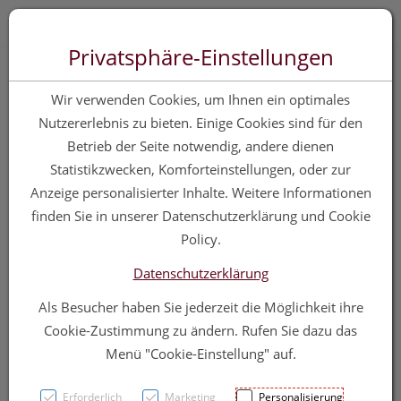
Zum “Inhalt dieser Seite” springen [AK + 0]
Zum Menü “Produkte” springen [AK + 1]
Zum Menü “Über uns / Service” springen [AK + 2]
Zu “Shop-Menüs” springen [AK + 3]
Zum "Barrierefreiheits-Menü" springen [AK + 4]
Zu den “Fusszeilen-Informationen” springen [AK + 5]
Toggle 
Produktsuche
Privatsphäre-Einstellungen
Elastische Binden
Wir verwenden Cookies, um Ihnen ein optimales
Lastodur Straff 7mx
Nutzererlebnis zu bieten. Einige Cookies sind für den
Betrieb der Seite notwendig, andere dienen
8cm 1st
Statistikzwecken, Komforteinstellungen, oder zur
Anzeige personalisierter Inhalte. Weitere Informationen
finden Sie in unserer Datenschutzerklärung und Cookie
PZN: 0778509
Policy.
Datenschutzerklärung
Als Besucher haben Sie jederzeit die Möglichkeit ihre
Cookie-Zustimmung zu ändern. Rufen Sie dazu das
Menü "Cookie-Einstellung" auf.
Erforderlich
Marketing
Personalisierung