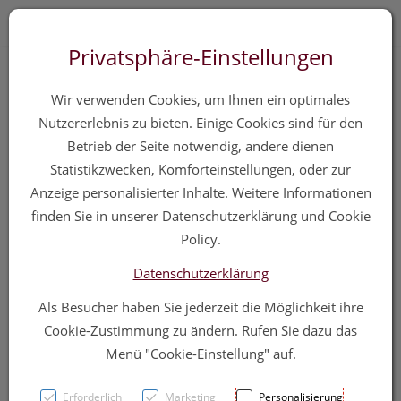
Zum “Inhalt dieser Seite” springen [AK + 0]
Zum Menü “Produkte” springen [AK + 1]
Zum Menü “Über uns / Service” springen [AK + 2]
Zu “Shop-Menüs” springen [AK + 3]
Zum "Barrierefreiheits-Menü" springen [AK + 4]
Zu den “Fusszeilen-Informationen” springen [AK + 5]
Toggle 
Produktsuche
Privatsphäre-Einstellungen
Elastische Binden
Wir verwenden Cookies, um Ihnen ein optimales
Askina Elast
Nutzererlebnis zu bieten. Einige Cookies sind für den
Betrieb der Seite notwendig, andere dienen
Fixierbinde 4mx
Statistikzwecken, Komforteinstellungen, oder zur
4cm 20st
Anzeige personalisierter Inhalte. Weitere Informationen
finden Sie in unserer Datenschutzerklärung und Cookie
Policy.
PZN: 1777860
Datenschutzerklärung
Als Besucher haben Sie jederzeit die Möglichkeit ihre
Cookie-Zustimmung zu ändern. Rufen Sie dazu das
Menü "Cookie-Einstellung" auf.
Erforderlich
Marketing
Personalisierung