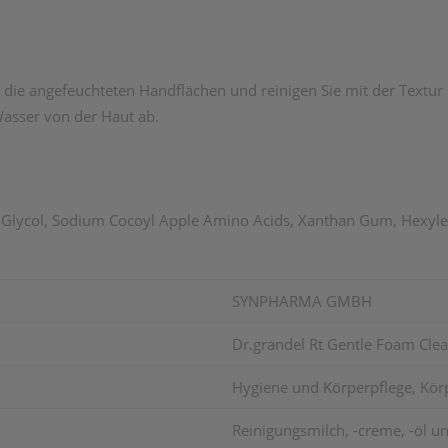
e angefeuchteten Handflächen und reinigen Sie mit der Textur 
sser von der Haut ab.
e Glycol, Sodium Cocoyl Apple Amino Acids, Xanthan Gum, Hexylen
SYNPHARMA GMBH
Dr.grandel Rt Gentle Foam Cl
Hygiene und Körperpflege, Körp
Reinigungsmilch, -creme, -öl un