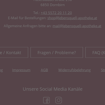
6850 Dornbirn
Tel.:
+43 5572 20 11 20
E-Mail für Bestellungen:
shop@lebensquell-apotheke.at
Allgemeine Anfragen bitte an:
mail@lebensquell-apotheke.at
e / Kontakt
Fragen / Probleme?
FAQ (
ng
Impressum
AGB
Widerrufsbelehrung
St
Unsere Social Media Kanäle
(öffnet in neuem Tab)
(öffnet in neuem Tab)