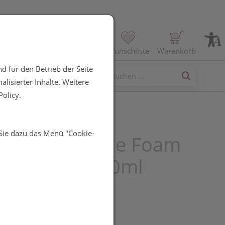
Profil
Wunschliste
Warenkorb
d für den Betrieb der Seite
erses
lisierter Inhalte. Weitere
olicy.
 Sie dazu das Menü "Cookie-
andel Rt Gentle Foam
ser 41622 200ml
UR