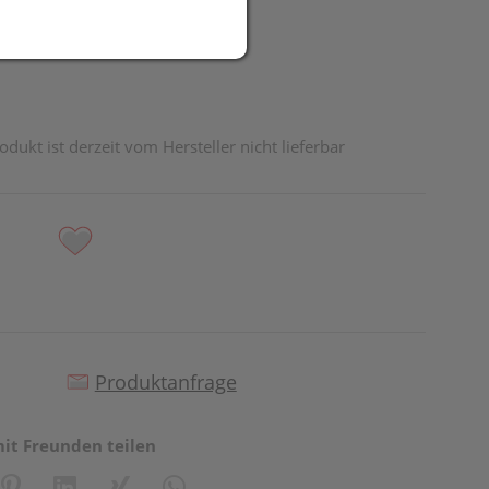
odukt ist derzeit vom Hersteller nicht lieferbar
Produktanfrage
mit Freunden teilen
reator\plugin\share\core\structs\SocialSharingServiceSettings]:fo
Pinterest
LinkedIn
Xing
WhatsApp (#[creator\plugin\share\core\st