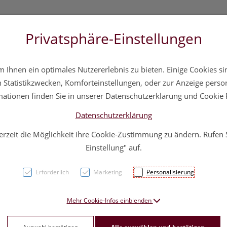
Privatsphäre-Einstellungen
3 5572 20 11 20
Über uns
Infos
Service
Ihnen ein optimales Nutzererlebnis zu bieten. Einige Cookies sin
a
Hautpflege
Familie
Nahrungsergänzung
Div
Statistikzwecken, Komforteinstellungen, oder zur Anzeige persona
mationen finden Sie in unserer Datenschutzerklärung und Cookie P
Datenschutzerklärung
erzeit die Möglichkeit ihre Cookie-Zustimmung zu ändern. Rufen
Dr.gr
Einstellung" auf.
Clean
Erforderlich
Marketing
Personalisierung
PZN: 4617594
Mehr Cookie-Infos einblenden
26,50 E