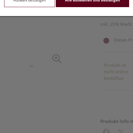
Auswahl bestätigen
Alle auswählen und bestätigen
200 ml / Einheit
inkl. 20% MwSt.
Dieses Pr
Produkt ist
nicht online
bestellbar
Produkt-Info 
Facebook
X (#[c