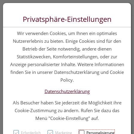
Zum “Inhalt dieser Seite” springen [AK + 0]
Zum Menü “Produkte” springen [AK + 1]
Zum Menü “Über uns / Service” springen [AK + 2]
Zu “Shop-Menüs” springen [AK + 3]
Zum "Barrierefreiheits-Menü" springen [AK + 4]
Zu den “Fusszeilen-Informationen” springen [AK + 5]
Toggle 
Produktsuche
Privatsphäre-Einstellungen
doc® Ibuprofen
Wir verwenden Cookies, um Ihnen ein optimales
Schmerzgel 100 g
Nutzererlebnis zu bieten. Einige Cookies sind für den
Betrieb der Seite notwendig, andere dienen
Statistikzwecken, Komforteinstellungen, oder zur
PZN: 4586422
Anzeige personalisierter Inhalte. Weitere Informationen
finden Sie in unserer Datenschutzerklärung und Cookie
Policy.
Datenschutzerklärung
Als Besucher haben Sie jederzeit die Möglichkeit ihre
Cookie-Zustimmung zu ändern. Rufen Sie dazu das
Menü "Cookie-Einstellung" auf.
Erforderlich
Marketing
Personalisierung