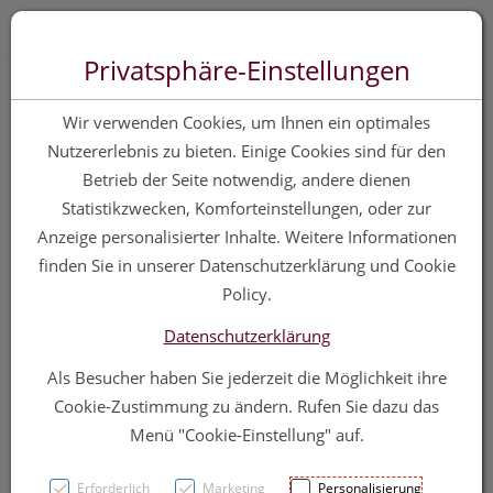
Zum “Inhalt dieser Seite” springen [AK + 0]
Zum Menü “Produkte” springen [AK + 1]
Zum Menü “Über uns / Service” springen [AK + 2]
Zu “Shop-Menüs” springen [AK + 3]
Zum "Barrierefreiheits-Menü" springen [AK + 4]
Zu den “Fusszeilen-Informationen” springen [AK + 5]
Toggle 
Produktsuche
Privatsphäre-Einstellungen
Comfeel Hautschutz
Wir verwenden Cookies, um Ihnen ein optimales
Creme 60ml -col
Nutzererlebnis zu bieten. Einige Cookies sind für den
Betrieb der Seite notwendig, andere dienen
4720 6st
Statistikzwecken, Komforteinstellungen, oder zur
Anzeige personalisierter Inhalte. Weitere Informationen
finden Sie in unserer Datenschutzerklärung und Cookie
PZN: 1232474
Policy.
Datenschutzerklärung
Als Besucher haben Sie jederzeit die Möglichkeit ihre
Cookie-Zustimmung zu ändern. Rufen Sie dazu das
Menü "Cookie-Einstellung" auf.
Erforderlich
Marketing
Personalisierung